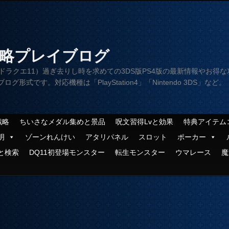
攻略プレイブログ
1（ドラクエ11）過ぎ去りし時を求めての3DS版PS4版の最新情報やお得な
です。対応機種は「PlayStation4」「Nintendo 3DS」など。
戦略
ちいさなメダル集めと景品
呪文習得Lvと効果
特典アイテム
明
ゾーンれんけい
アタリパネル
スロット
ポーカー
と検索
DQ11初登場モンスター
転生モンスター
ウマレース
魔