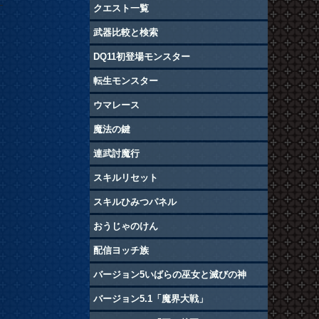
クエスト一覧
武器比較と検索
DQ11初登場モンスター
転生モンスター
ウマレース
魔法の鍵
連武討魔行
スキルリセット
スキルひみつパネル
おうじゃのけん
配信ヨッチ族
バージョン5いばらの巫女と滅びの神
バージョン5.1「魔界大戦」