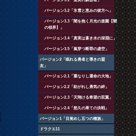
バージョン3.2「氷雪と恵みの彼方へ」
バージョン3.3「闇を抱く月光の楽園【闇
の領界】」
バージョン3.4「真実は蒼き水の深淵に」
バージョン3.5「嵐穿つ断罪の虚空」
バージョン2「眠れる勇者と導きの盟
友」
バージョン2.1「重なりし運命の大地」
バージョン2.2「紡がれし勇気の絆」
き
バージョン2.3「天翔ける希望の双翼」
バージョン2.4「悠久の果ての決戦」
バージョン1「目覚めし五つの種族」
ドラクエ11