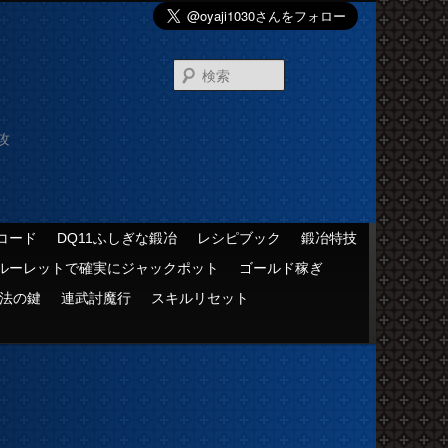
検
索
攻
コード
DQ11ふしぎな鍛冶
レシピブック
鍛冶特技
ルーレットで確実にジャックポット
ゴールド稼ぎ
法の鍵
連武討魔行
スキルリセット