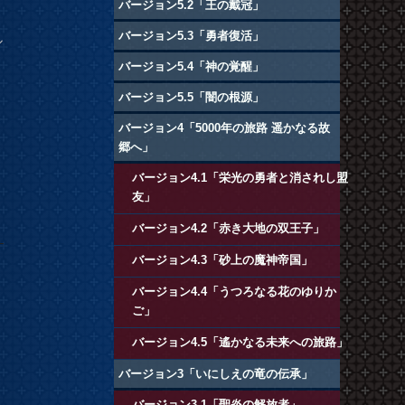
バージョン5.2「王の戴冠」
バージョン5.3「勇者復活」
ル
イ
バージョン5.4「神の覚醒」
バージョン5.5「闇の根源」
バージョン4「5000年の旅路 遥かなる故
郷へ」
バージョン4.1「栄光の勇者と消されし盟
友」
バージョン4.2「赤き大地の双王子」
バージョン4.3「砂上の魔神帝国」
バージョン4.4「うつろなる花のゆりか
ご」
バージョン4.5「遙かなる未来への旅路」
バージョン3「いにしえの竜の伝承」
バージョン3.1「聖炎の解放者」