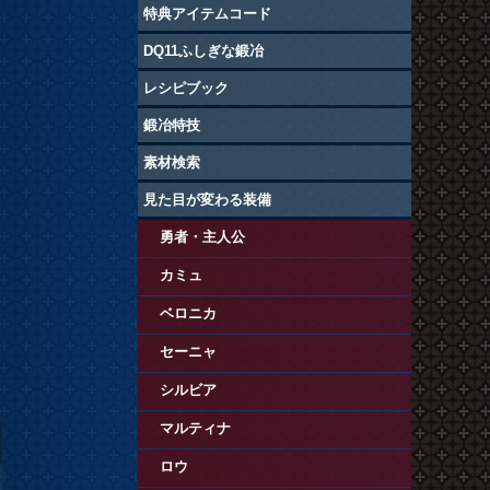
特典アイテムコード
DQ11ふしぎな鍛冶
レシピブック
鍛冶特技
素材検索
見た目が変わる装備
勇者・主人公
カミュ
ベロニカ
セーニャ
シルビア
マルティナ
ロウ