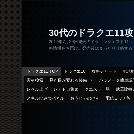
30代のドラクエ11
2017年7月29日発売のドラゴンクエスト1
略情報をお届け。発売後はまったり攻略するブログ形式
メインメニュー
ドラクエ11 TOP
ドラクエ10
攻略チャート
ボス
メインコンテンツへ移動
サブコンテンツへ移動
素材検索
見た目が変わる装備
パラメータ簡単説
レベル上げ
レアドロ集め
クエスト一覧
武器比較
スキルひみつパネル
おうじゃのけん
配信ヨッチ族