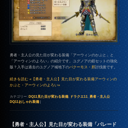
勇者・主人公の見た目が変わる装備「アーウィンのかぶと」と
「アーウィンのよろい」の紹介です。ユグノアの鎧セットの強化
版？入手は過去のユグノア城地下の
バクーモス・邪
討伐後です。
続きを読む «【勇者・主人公】見た目が変わる装備アーウィンの
かぶと・アーウィンのよろい»
カテゴリー:
DQ11見た目が変わる装備
,
ドラクエ11
,
勇者・主人公
DQ11おしゃれ装備
|
【勇者・主人公】見た目が変わる装備「パレード