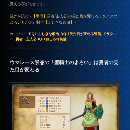
覚える事ができます。
続きを読む «【甲冑】勇者(主人公)の見た目が変わるユグノアの
よろいとかぶと制作【ふしぎな鍛冶】»
カテゴリー:
DQ11ふしぎな鍛冶
,
DQ11見た目が変わる装備
,
ドラクエ
11
,
勇者・主人公DQ11おしゃれ装備
|
ウマレース景品の「聖騎士のよろい」は勇者の見
た目が変わる