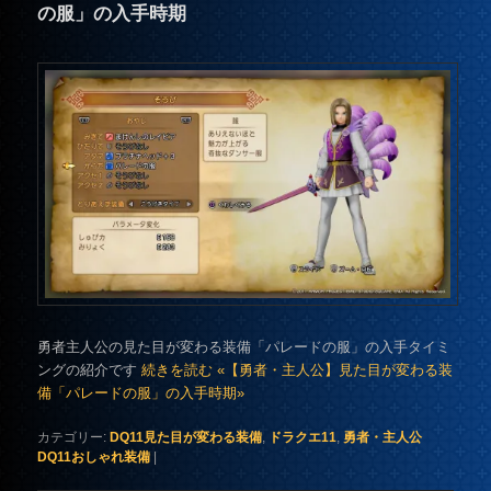
の服」の入手時期
勇者主人公の見た目が変わる装備「パレードの服」の入手タイミ
ングの紹介です
続きを読む «【勇者・主人公】見た目が変わる装
備「パレードの服」の入手時期»
カテゴリー:
DQ11見た目が変わる装備
,
ドラクエ11
,
勇者・主人公
DQ11おしゃれ装備
|