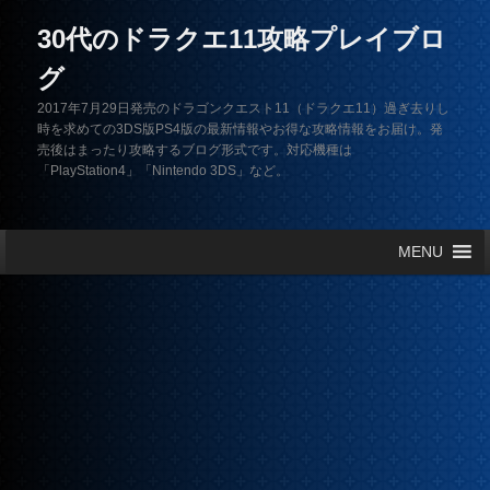
30代のドラクエ11攻略プレイブロ
グ
2017年7月29日発売のドラゴンクエスト11（ドラクエ11）過ぎ去りし
時を求めての3DS版PS4版の最新情報やお得な攻略情報をお届け。発
売後はまったり攻略するブログ形式です。対応機種は
「PlayStation4」「Nintendo 3DS」など。
メインメニュー
MENU
メインコンテンツへ移動
サブコンテンツへ移動