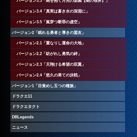
バージョン3.3「闇を抱く月光の楽園【闇の領界】」
バージョン3.4「真実は蒼き水の深淵に」
バージョン3.5「嵐穿つ断罪の虚空」
バージョン2「眠れる勇者と導きの盟友」
バージョン2.1「重なりし運命の大地」
バージョン2.2「紡がれし勇気の絆」
バージョン2.3「天翔ける希望の双翼」
バージョン2.4「悠久の果ての決戦」
バージョン1「目覚めし五つの種族」
ドラクエ11
ドラクエタクト
DBLegends
ニュース