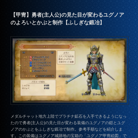
【甲冑】勇者(主人公)の見た目が変わるユグノア
のよろいとかぶと制作【ふしぎな鍛冶】
メダルチャット地方上陸でプラチナ鉱石を入手できるようになっ
たので勇者(主人公)の見た目が変わる装備のユグノアの鎧とユグ
ノアのかぶとをふしぎな鍛冶で制作。参考手順などを紹介しま
す。この装備はユグノア城跡地の宝箱の「ユグノア甲冑絵図」で