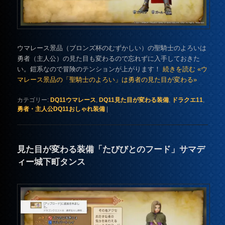
ウマレース景品（ブロンズ杯のむずかしい）の聖騎士のよろいは
勇者（主人公）の見た目も変わるので忘れずに入手しておきた
い。鎧系なので冒険のテンションが上がります！
続きを読む «ウ
マレース景品の「聖騎士のよろい」は勇者の見た目が変わる»
カテゴリー:
DQ11ウマレース
,
DQ11見た目が変わる装備
,
ドラクエ11
,
勇者・主人公DQ11おしゃれ装備
|
見た目が変わる装備「たびびとのフード」サマデ
ィー城下町タンス