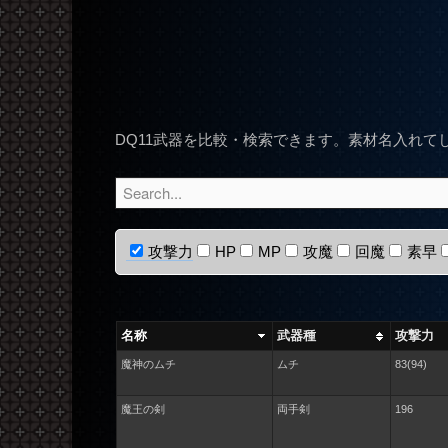
DQ11武器を比較・検索できます。素材名入れて
攻撃力
HP
MP
攻魔
回魔
素早
表:列オン・オフ
名称
武器種
攻撃力
魔神のムチ
ムチ
83(94)
魔王の剣
両手剣
196