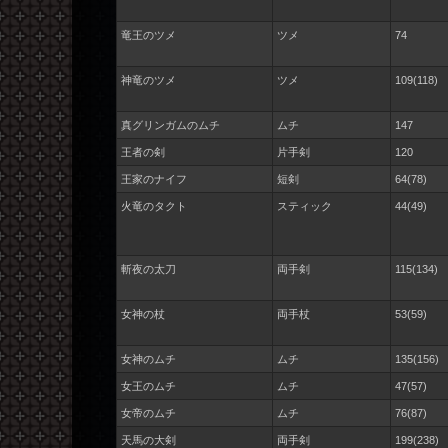
竜王のツメ
ツメ
74
神竜のツメ
ツメ
109(118)
真グリンガムのムチ
ムチ
147
王者の剣
片手剣
120
王家のナイフ
短剣
64(78)
火竜のタクト
スティック
44(49)
斬夜の太刀
両手剣
115(134)
女神の杖
両手杖
53(59)
女神のムチ
ムチ
135(156)
女王のムチ
ムチ
47(57)
女帝のムチ
ムチ
76(87)
天馬の大剣
両手剣
199(238)