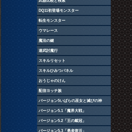
武器比較と検索
DQ11初登場モンスター
転生モンスター
ウマレース
魔法の鍵
連武討魔行
スキルリセット
スキルひみつパネル
おうじゃのけん
配信ヨッチ族
バージョン5いばらの巫女と滅びの神
バージョン5.1「魔界大戦」
バージョン5.2「王の戴冠」
バージョン5.3「勇者復活」