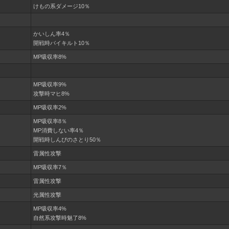
けもの系ダメージ10％
かいしん率4％
開戦時バイキルト10％
MP吸収率8%
MP吸収率9%
攻撃時マヒ8%
MP吸収率2%
MP吸収率8％
MP消費しない率4％
開戦時しんぴのさとり50％
雷属性攻撃
MP吸収率7％
雷属性攻撃
光属性攻撃
MP吸収率4%
自然系攻撃時魅了8%