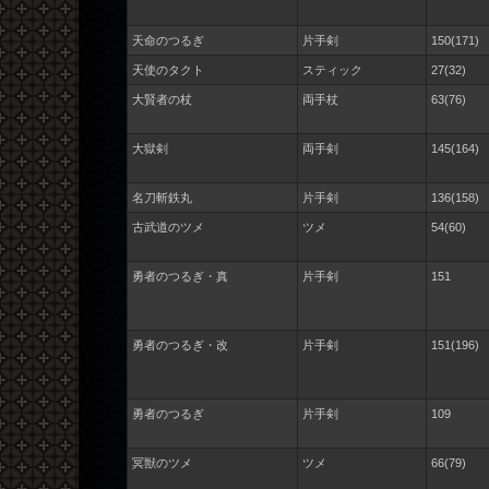
天命のつるぎ
片手剣
150(171)
天使のタクト
スティック
27(32)
大賢者の杖
両手杖
63(76)
大獄剣
両手剣
145(164)
名刀斬鉄丸
片手剣
136(158)
古武道のツメ
ツメ
54(60)
勇者のつるぎ・真
片手剣
151
勇者のつるぎ・改
片手剣
151(196)
勇者のつるぎ
片手剣
109
冥獣のツメ
ツメ
66(79)