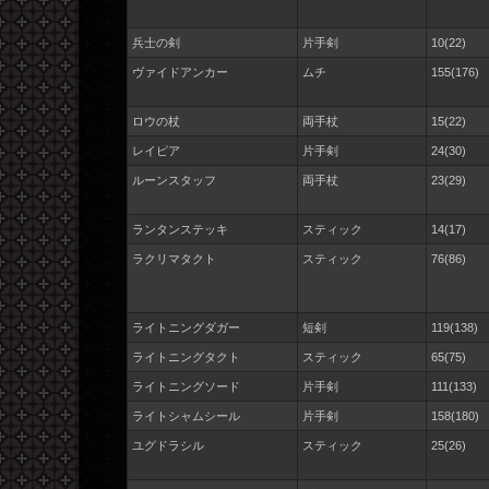
兵士の剣
片手剣
10(22)
ヴァイドアンカー
ムチ
155(176)
ロウの杖
両手杖
15(22)
レイピア
片手剣
24(30)
ルーンスタッフ
両手杖
23(29)
ランタンステッキ
スティック
14(17)
ラクリマタクト
スティック
76(86)
ライトニングダガー
短剣
119(138)
ライトニングタクト
スティック
65(75)
ライトニングソード
片手剣
111(133)
ライトシャムシール
片手剣
158(180)
ユグドラシル
スティック
25(26)