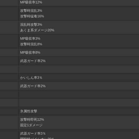
MP吸収率12%
攻撃時混乱3%
攻撃時猛毒16%
混乱時攻撃3%
あくま系ダメージ20%
MP吸収率3%
攻撃時混乱8%
MP吸収率8%
武器ガード率2%
かいしん率3％
武器ガード率2%
氷属性攻撃
攻撃時即死12%
固定1ダメージ
武器ガード率3％