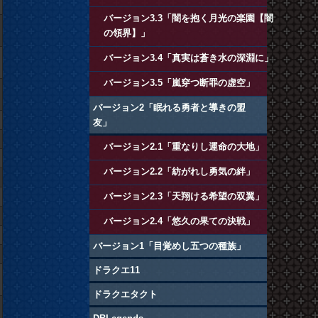
バージョン3.3「闇を抱く月光の楽園【闇
の領界】」
バージョン3.4「真実は蒼き水の深淵に」
バージョン3.5「嵐穿つ断罪の虚空」
バージョン2「眠れる勇者と導きの盟
友」
バージョン2.1「重なりし運命の大地」
バージョン2.2「紡がれし勇気の絆」
バージョン2.3「天翔ける希望の双翼」
バージョン2.4「悠久の果ての決戦」
バージョン1「目覚めし五つの種族」
ドラクエ11
ドラクエタクト