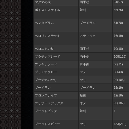
マグマの杖
両手杖
51(57)
ポイズンスケイル
短剣
66(75)
ペンタグラム
ブーメラン
61(70)
ペロリンステッキ
スティック
16(19)
ベロニカの杖
両手杖
10(18)
プラチナブレード
両手剣
108(128)
プラチナソード
片手剣
60(71)
プラチナクロー
ツメ
36(43)
プラチナのやり
ヤリ
92(106)
ブーメラン
ブーメラン
15(19)
ブロンズナイフ
短剣
12(18)
ブリザードアックス
オノ
93(107)
ブラッドピック
短剣
1
ブラッドスピアー
ヤリ
183(212)