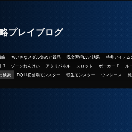
攻略プレイブログ
戦略
ちいさなメダル集めと景品
呪文習得Lvと効果
特典アイテム
明
ゾーンれんけい
アタリパネル
スロット
ポーカー
ル
と検索
DQ11初登場モンスター
転生モンスター
ウマレース
魔