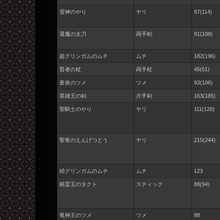
雷神のやり
ヤリ
97(114)
退魔の太刀
両手剣
91(108)
超グリンガムのムチ
ムチ
182(196)
賢者の杖
両手杖
45(51)
蒼炎のツメ
ツメ
93(106)
英雄王の剣
片手剣
163(185)
聖騎士のやり
ヤリ
111(126)
聖竜のえんげつとう
ヤリ
215(244)
続グリンガムのムチ
ムチ
123
精霊王のタクト
スティック
88(94)
竜神王のツメ
ツメ
88