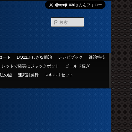
検
索
コード
DQ11ふしぎな鍛冶
レシピブック
鍛冶特技
ーレットで確実にジャックポット
ゴールド稼ぎ
法の鍵
連武討魔行
スキルリセット