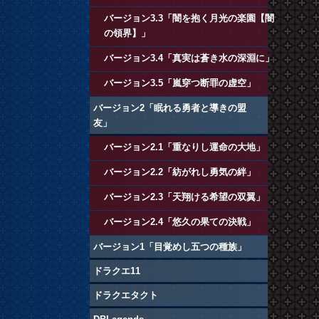
バージョン3.3「闇を抱く月光の楽園【闇
の領界】」
バージョン3.4「真実は蒼き水の深淵に」
バージョン3.5「嵐穿つ断罪の虚空」
バージョン2「眠れる勇者と導きの盟
友」
バージョン2.1「重なりし運命の大地」
バージョン2.2「紡がれし勇気の絆」
バージョン2.3「天翔ける希望の双翼」
バージョン2.4「悠久の果ての決戦」
バージョン1「目覚めし五つの種族」
ドラクエ11
ドラクエタクト