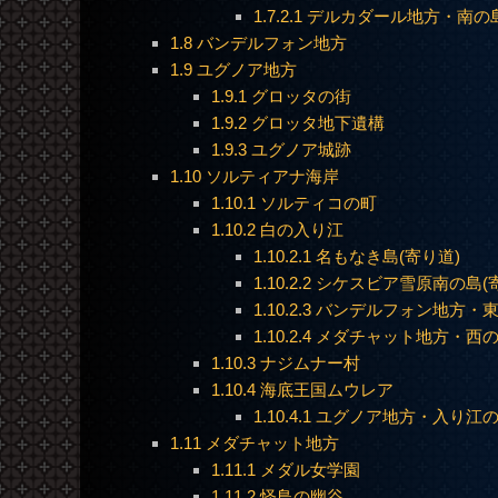
1.7.2.1
デルカダール地方・南の
1.8
バンデルフォン地方
1.9
ユグノア地方
1.9.1
グロッタの街
1.9.2
グロッタ地下遺構
1.9.3
ユグノア城跡
1.10
ソルティアナ海岸
1.10.1
ソルティコの町
1.10.2
白の入り江
1.10.2.1
名もなき島(寄り道)
1.10.2.2
シケスビア雪原南の島(寄
1.10.2.3
バンデルフォン地方・東
1.10.2.4
メダチャット地方・西の
1.10.3
ナジムナー村
1.10.4
海底王国ムウレア
1.10.4.1
ユグノア地方・入り江の
1.11
メダチャット地方
1.11.1
メダル女学園
1.11.2
怪鳥の幽谷