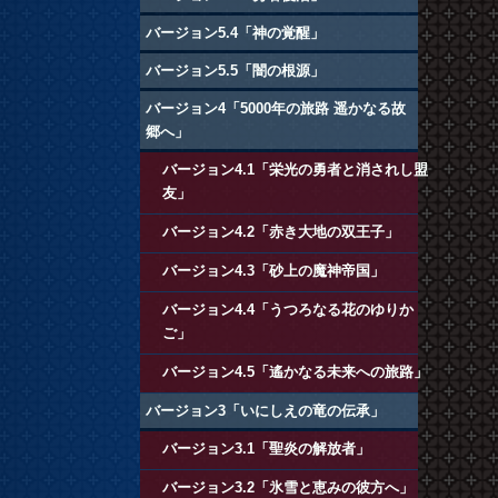
バージョン5.4「神の覚醒」
バージョン5.5「闇の根源」
バージョン4「5000年の旅路 遥かなる故
郷へ」
バージョン4.1「栄光の勇者と消されし盟
友」
バージョン4.2「赤き大地の双王子」
バージョン4.3「砂上の魔神帝国」
バージョン4.4「うつろなる花のゆりか
ご」
バージョン4.5「遙かなる未来への旅路」
バージョン3「いにしえの竜の伝承」
バージョン3.1「聖炎の解放者」
バージョン3.2「氷雪と恵みの彼方へ」