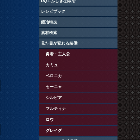
DQ11ふしぎな鍛冶
レシピブック
鍛冶特技
素材検索
ル
見た目が変わる装備
勇者・主人公
カミュ
ベロニカ
セーニャ
シルビア
マルティナ
ロウ
グレイグ