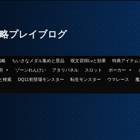
攻略プレイブログ
戦略
ちいさなメダル集めと景品
呪文習得Lvと効果
特典アイテム
明
ゾーンれんけい
アタリパネル
スロット
ポーカー
と検索
DQ11初登場モンスター
転生モンスター
ウマレース
魔