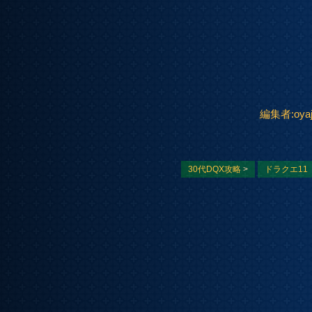
編集者:oyaj
30代DQX攻略
>
ドラクエ11