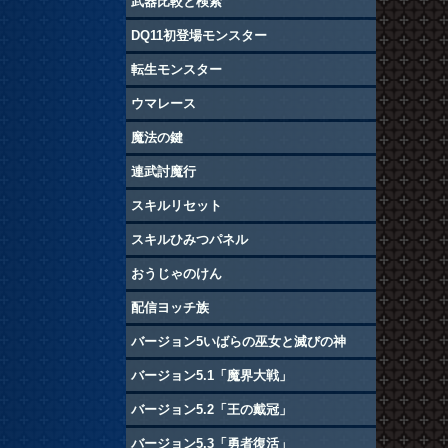
武器比較と検索
DQ11初登場モンスター
転生モンスター
ウマレース
魔法の鍵
連武討魔行
スキルリセット
スキルひみつパネル
おうじゃのけん
配信ヨッチ族
バージョン5いばらの巫女と滅びの神
バージョン5.1「魔界大戦」
バージョン5.2「王の戴冠」
バージョン5.3「勇者復活」