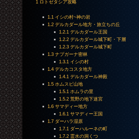
1
ロトゼタシア攻略
1.1
イシの村~神の岩
1.2
デルカダール地方・旅立ちの丘
1.2.1
デルカダール王国
1.2.2
デルカダール城下町・下層
1.2.3
デルカダール城下町
1.3
ナプガーナ密林
1.3.1
イシの村
1.4
デルカコスタ地方
1.4.1
デルカダール神殿
1.5
ホムスビ山地
1.5.1
ホムラの里
1.5.2
荒野の地下迷宮
1.6
サマディー地方
1.6.1
サマディー王国
1.7
ダーハラ湿原
1.7.1
ダーハルーネの町
1.7.2
霊水の洞くつ