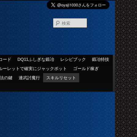
検
索
コード
DQ11ふしぎな鍛冶
レシピブック
鍛冶特技
ルーレットで確実にジャックポット
ゴールド稼ぎ
法の鍵
連武討魔行
スキルリセット