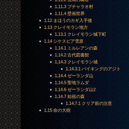
1.11.3
プチャラオ村
1.11.4
壁画世界
1.12
まほうのカギ入手後
1.13
クレイモラン地方
1.13.1
クレイモラン城下町
1.14
シケスビア雪原
1.14.1
ミルレアンの森
1.14.2
古代図書館
1.14.3
クレイモラン城
1.14.3.1
バイキングのアジト
1.14.4
ゼーランダ山
1.14.5
聖地ラムダ
1.14.6
ゼーランダ山2
1.14.7
始祖の森
1.14.7.1
クリア前の注意
1.15
命の大樹