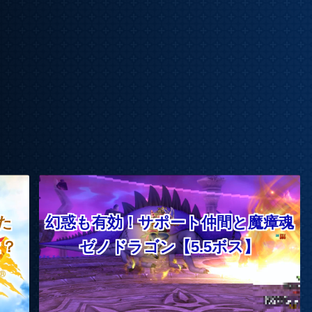
た
幻惑も有効！サポート仲間と魔瘴魂
は？
ゼノドラゴン【5.5ボス】