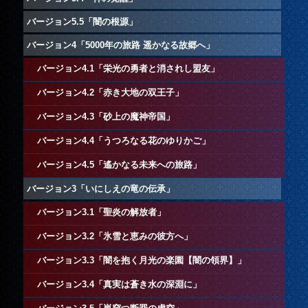
バージョン5.5「闇の根源」
バージョン4「5000年の旅路 遥かなる故郷へ」
バージョン4.1「栄光の勇者と消されし盟友」
バージョン4.2「赤き大地の双王子」
バージョン4.3「砂上の魔神帝国」
バージョン4.4「うつろなる花のゆりかご」
バージョン4.5「遙かなる未来への旅路」
バージョン3「いにしえの竜の伝承」
バージョン3.1「聖炎の解放者」
バージョン3.2「氷雪と恵みの彼方へ」
バージョン3.3「闇を抱く月光の楽園【闇の領界】」
バージョン3.4「真実は蒼き水の深淵に」