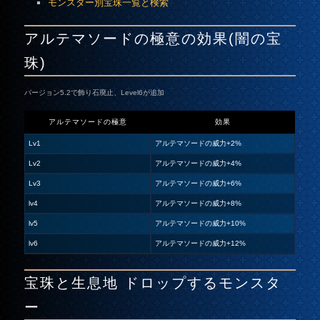
モンスター別宝珠一覧と検索
アルテマソードの極意の効果(闇の宝
珠)
バージョン5.2で飾り石廃止、Level6が追加
アルテマソードの極意
効果
Lv1
アルテマソードの威力+2%
Lv2
アルテマソードの威力+4%
Lv3
アルテマソードの威力+6%
lv4
アルテマソードの威力+8%
lv5
アルテマソードの威力+10%
lv6
アルテマソードの威力+12%
宝珠と生息地 ドロップするモンスタ
ー