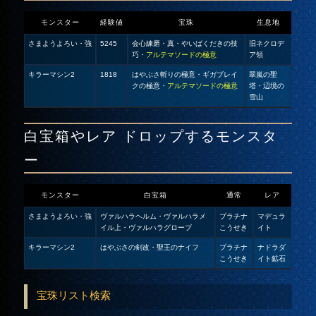
モンスター
経験値
宝珠
生息地
さまようよろい・強
5245
会心練磨
・
真・やいばくだきの技
旧ネクロデ
巧
・
アルテマソードの極意
ア領
キラーマシン2
1818
はやぶさ斬りの極意
・
ギガブレイ
翠嵐の聖
クの極意
・
アルテマソードの極意
塔・辺境の
雪山
白宝箱やレア ドロップするモンスタ
ー
モンスター
白宝箱
通常
レア
さまようよろい・強
ヴァルハラヘルム・ヴァルハラメ
プラチナ
マデュラ
イル上・
ヴァルハラグローブ
こうせき
イト
キラーマシン2
はやぶさの剣改・
聖王のナイフ
プラチナ
ナドラダ
こうせき
イト鉱石
宝珠リスト検索