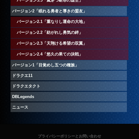
バージョン3.5「嵐穿つ断罪の虚空」
バージョン2「眠れる勇者と導きの盟友」
バージョン2.1「重なりし運命の大地」
バージョン2.2「紡がれし勇気の絆」
バージョン2.3「天翔ける希望の双翼」
バージョン2.4「悠久の果ての決戦」
バージョン1「目覚めし五つの種族」
ドラクエ11
ドラクエタクト
DBLegends
ニュース
プライバシーポリシーとお問い合わせ