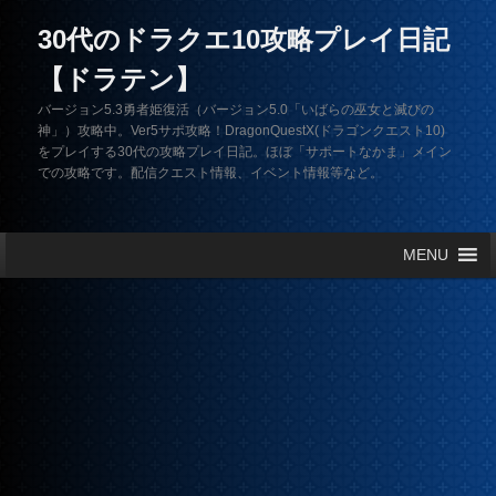
30代のドラクエ10攻略プレイ日記
【ドラテン】
バージョン5.3勇者姫復活（バージョン5.0「いばらの巫女と滅びの
神」）攻略中。Ver5サポ攻略！DragonQuestX(ドラゴンクエスト10)
をプレイする30代の攻略プレイ日記。ほぼ「サポートなかま」メイン
での攻略です。配信クエスト情報、イベント情報等など。
メインメニュー
MENU
メインコンテンツへ移動
サブコンテンツへ移動