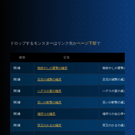
ドロップするモンスターはリンク先か
ページ下部
で
種類
宝珠
闇:鎌
根絶やしの重撃の極意
根絶やしの重撃の威力+2
闇:鎌
厄災の減撃の極意
災厄の減撃の威力+20%(
闇:鎌
ハデスの宴の極意
ハデスの宴の威力+25%(
闇:鎌
災いの斬撃の極意
災いの斬撃の威力+20%(
闇:鎌
魂狩りの極意
魂狩りの会心率+5%(1)
闇:鎌
冥王のかまの極意
冥王のかまの威力+15%(