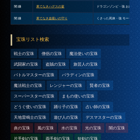
闇:鎌
果てなきハデスの宴
ドラゴンゾンビ・強
おにこぞ
闇:鎌
果てなき血吸いの守り
くさった死体・強
モーモン・
宝珠リスト検索
戦士の宝珠
僧侶の宝珠
魔法使いの宝珠
武闘家の宝珠
盗賊の宝珠
旅芸人の宝珠
バトルマスターの宝珠
パラディンの宝珠
魔法戦士の宝珠
レンジャーの宝珠
賢者の宝珠
スーパースターの宝珠
まもの使いの宝珠
どうぐ使いの宝珠
踊り子の宝珠
占い師の宝珠
天地雷鳴士の宝珠
遊び人の宝珠
デスマスターの宝珠
炎の宝珠
風の宝珠
水の宝珠
光の宝珠
闇の宝珠
片手剣の宝珠
両手剣の宝珠
短剣の宝珠