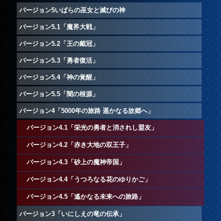
バージョン5いばらの巫女と滅びの神
バージョン5.1「魔界大戦」
バージョン5.2「王の戴冠」
バージョン5.3「勇者復活」
バージョン5.4「神の覚醒」
バージョン5.5「闇の根源」
バージョン4「5000年の旅路 遥かなる故郷へ」
バージョン4.1「栄光の勇者と消されし盟友」
バージョン4.2「赤き大地の双王子」
バージョン4.3「砂上の魔神帝国」
バージョン4.4「うつろなる花のゆりかご」
バージョン4.5「遙かなる未来への旅路」
バージョン3「いにしえの竜の伝承」