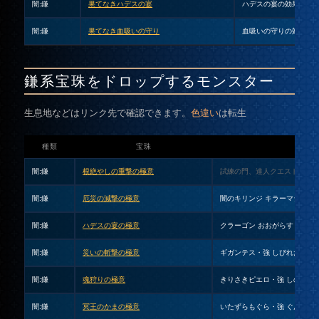
闇:鎌
果てなきハデスの宴
ハデスの宴の効果時間+10
闇:鎌
果てなき血吸いの守り
血吸いの守りの効果時間+
鎌系宝珠をドロップするモンスター
生息地などはリンク先で確認できます。
色違い
は転生
種類
宝珠
闇:鎌
根絶やしの重撃の極意
試練の門、達人クエスト、魔
闇:鎌
厄災の減撃の極意
闇のキリンジ
キラーマシン・
闇:鎌
ハデスの宴の極意
クラーゴン
おおがらす
闇:鎌
災いの斬撃の極意
ギガンテス・強
しびれだんび
闇:鎌
魂狩りの極意
きりさきピエロ・強
しのどれ
闇:鎌
冥王のかまの極意
いたずらもぐら・強
ぐんたい