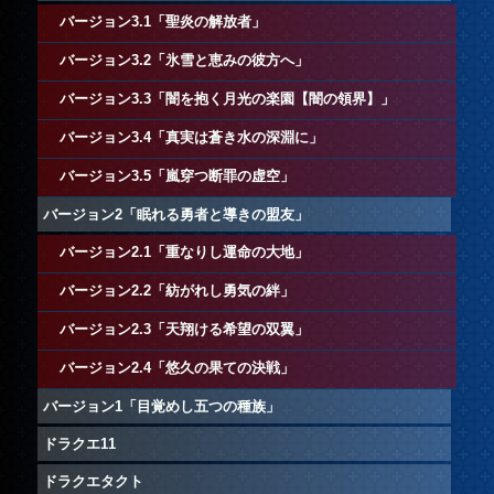
バージョン3.1「聖炎の解放者」
バージョン3.2「氷雪と恵みの彼方へ」
バージョン3.3「闇を抱く月光の楽園【闇の領界】」
バージョン3.4「真実は蒼き水の深淵に」
バージョン3.5「嵐穿つ断罪の虚空」
バージョン2「眠れる勇者と導きの盟友」
バージョン2.1「重なりし運命の大地」
バージョン2.2「紡がれし勇気の絆」
バージョン2.3「天翔ける希望の双翼」
バージョン2.4「悠久の果ての決戦」
バージョン1「目覚めし五つの種族」
ドラクエ11
ドラクエタクト