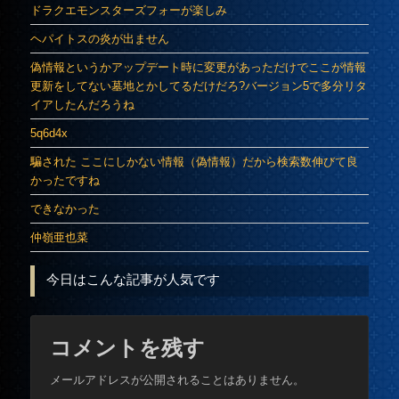
ドラクエモンスターズフォーが楽しみ
ヘパイトスの炎が出ません
偽情報というかアップデート時に変更があっただけでここが情報
更新をしてない墓地とかしてるだけだろ?バージョン5で多分リタ
イアしたんだろうね
5q6d4x
騙された ここにしかない情報（偽情報）だから検索数伸びて良
かったですね
できなかった
仲嶺亜也菜
今日はこんな記事が人気です
コメントを残す
メールアドレスが公開されることはありません。