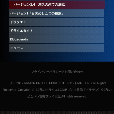
バージョン2.4「悠久の果ての決戦」
バージョン1「目覚めし五つの種族」
ドラクエ11
ドラクエタクト
DBLegends
ニュース
プライバシーポリシーとお問い合わせ
（C）2017 ARMOR PROJECT/BIRD STUDIO/SQUARE ENIX All Rights
Reserved. Copyright ©
30代のドラクエ10攻略プレイ日記【ドラテン】
/
30代の
どこパレ攻略プレイ日記
All rights reserved.