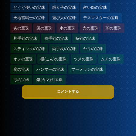
どうぐ使いの宝珠
踊り子の宝珠
占い師の宝珠
天地雷鳴士の宝珠
遊び人の宝珠
デスマスターの宝珠
炎の宝珠
風の宝珠
水の宝珠
光の宝珠
闇の宝珠
片手剣の宝珠
両手剣の宝珠
短剣の宝珠
スティックの宝珠
両手杖の宝珠
ヤリの宝珠
オノの宝珠
棍(こん)の宝珠
ツメの宝珠
ムチの宝珠
扇の宝珠
ハンマーの宝珠
ブーメランの宝珠
弓の宝珠
鎌(カマ)の宝珠
コメントする