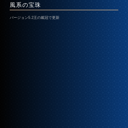
風系の宝珠
バージョン5.2王の戴冠で更新