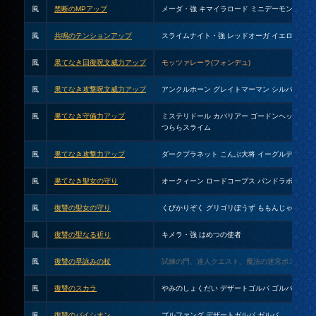
風
禁断のMPアップ
メーダ・強
キマイラロード
ミニデーモン
風
共鳴のテンションアップ
スライムナイト・強
レッドオーガ
イエロバング
風
果てなき回復呪文威力アップ
モッツァレーラ(フォンデュ)
風
果てなき攻撃呪文威力アップ
アンクルホーン
グレイトマーマン
シルバリヌ
風
果てなき守備力アップ
ミステリドール
カバリアー
ゴードンヘッド
デ
つららスライム
風
果てなき攻撃力アップ
ダークプラネット
こんぶ大将
イーグルデビル
風
果てなき聖女の守り
オークィーン
ロードコープス
パンドラボック
風
復讐の聖女の守り
くびかりぞく
グリゴリぼうず
ももんじゃ
風
復讐の聖なる祈り
キメラ・強
はめつの使者
風
復讐の早詠みの杖
試練の門、達人クエスト、魔法の迷宮ボス
風
復讐のスカラ
やみのしょくだい
デザートゴルバ
ゴルバ
風
復讐のバイシオン
ブルファング
デザートガルバ
ガルバ