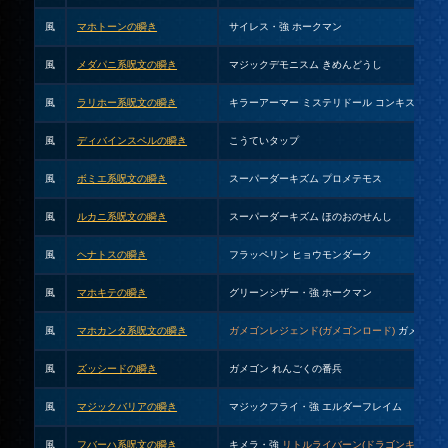
風
マホトーンの瞬き
サイレス・強
ホークマン
風
メダパニ系呪文の瞬き
マジックデモニスム
きめんどうし
風
ラリホー系呪文の瞬き
キラーアーマー
ミステリドール
コンキスタグー
風
ディバインスペルの瞬き
こうていタップ
風
ボミエ系呪文の瞬き
スーパーダーキズム
プロメテモス
風
ルカニ系呪文の瞬き
スーパーダーキズム
ほのおのせんし
風
ヘナトスの瞬き
フラッペリン
ヒョウモンダーク
風
マホキテの瞬き
グリーンシザー・強
ホークマン
風
マホカンタ系呪文の瞬き
ガメゴンレジェンド(ガメゴンロード)
ガメゴン
風
ズッシードの瞬き
ガメゴン
れんごくの番兵
風
マジックバリアの瞬き
マジックフライ・強
エルダーフレイム
風
フバーハ系呪文の瞬き
キメラ・強
リトルライバーン(ドラゴンキッズ)