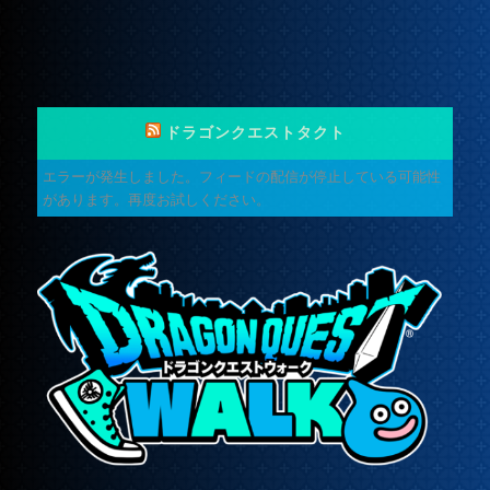
ドラゴンクエストタクト
エラーが発生しました。フィードの配信が停止している可能性
があります。再度お試しください。