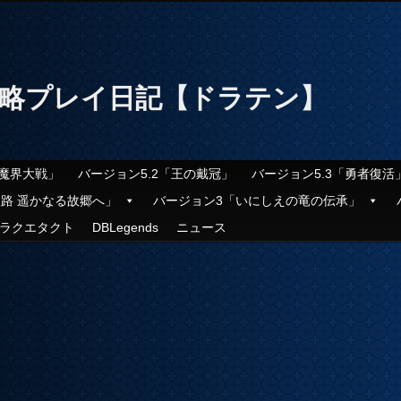
攻略プレイ日記【ドラテン】
「魔界大戦」
バージョン5.2「王の戴冠」
バージョン5.3「勇者復活
旅路 遥かなる故郷へ」
バージョン3「いにしえの竜の伝承」
ラクエタクト
DBLegends
ニュース