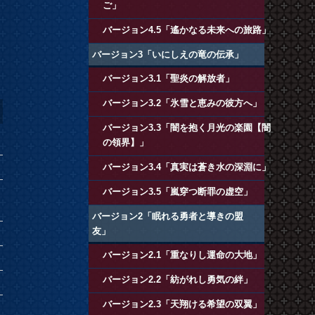
ご」
バージョン4.5「遙かなる未来への旅路」
バージョン3「いにしえの竜の伝承」
バージョン3.1「聖炎の解放者」
バージョン3.2「氷雪と恵みの彼方へ」
バージョン3.3「闇を抱く月光の楽園【闇
の領界】」
バージョン3.4「真実は蒼き水の深淵に」
バージョン3.5「嵐穿つ断罪の虚空」
バージョン2「眠れる勇者と導きの盟
友」
バージョン2.1「重なりし運命の大地」
バージョン2.2「紡がれし勇気の絆」
バージョン2.3「天翔ける希望の双翼」