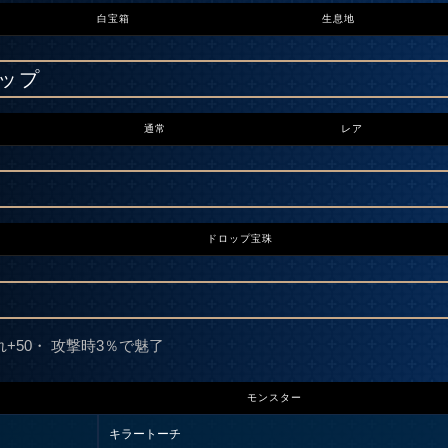
白宝箱
生息地
ップ
通常
レア
ドロップ宝珠
れ+50・ 攻撃時3％で魅了
モンスター
キラートーチ