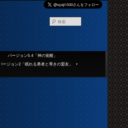
検
索
」
バージョン5.4「神の覚醒」
バージョン2「眠れる勇者と導きの盟友」