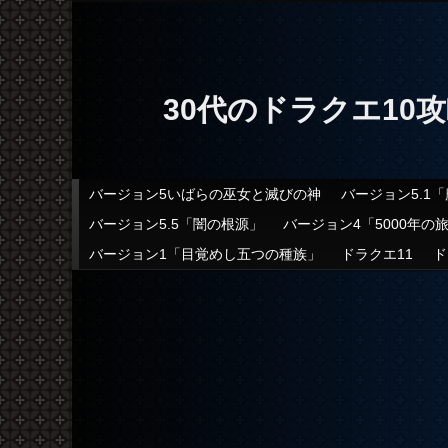
30代のドラクエ10
メインメニュー
バージョン5いばらの巫女と滅びの神
バージョン5.1
メインコンテンツへ移動
サブコンテンツへ移動
バージョン5.5「闇の根源」
バージョン4「5000年の
バージョン1「目覚めし五つの種族」
ドラクエ11
ド