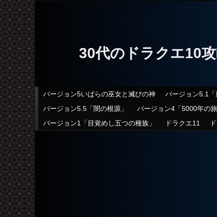
30代のドラクエ10
メインメニュー
バージョン5いばらの巫女と滅びの神
バージョン5.1
メインコンテンツへ移動
サブコンテンツへ移動
バージョン5.5「闇の根源」
バージョン4「5000年の
バージョン1「目覚めし五つの種族」
ドラクエ11
ド