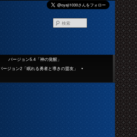
検
索
」
バージョン5.4「神の覚醒」
バージョン2「眠れる勇者と導きの盟友」