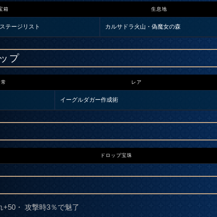
宝箱
生息地
ステージリスト
カルサドラ火山・偽魔女の森
ップ
通常
レア
イーグルダガー作成術
ドロップ宝珠
れ+50・ 攻撃時3％で魅了