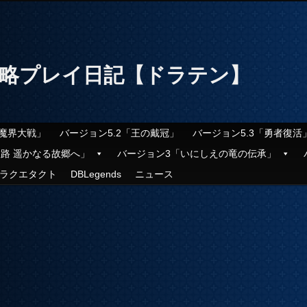
攻略プレイ日記【ドラテン】
「魔界大戦」
バージョン5.2「王の戴冠」
バージョン5.3「勇者復活
旅路 遥かなる故郷へ」
バージョン3「いにしえの竜の伝承」
ラクエタクト
DBLegends
ニュース