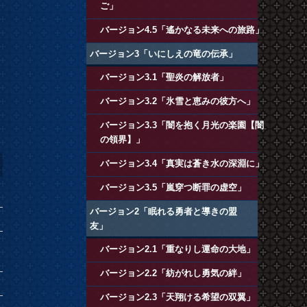
ご」
バージョン4.5「遙かなる未来への旅路」
バージョン3「いにしえの竜の伝承」
バージョン3.1「聖炎の解放者」
バージョン3.2「氷雪と恵みの彼方へ」
バージョン3.3「闇を抱く月光の楽園【闇
の領界】」
バージョン3.4「真実は蒼き水の深淵に」
バージョン3.5「嵐穿つ断罪の虚空」
バージョン2「眠れる勇者と導きの盟
友」
バージョン2.1「重なりし運命の大地」
バージョン2.2「紡がれし勇気の絆」
バージョン2.3「天翔ける希望の双翼」