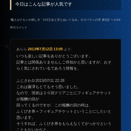
今日はこんな記事が人気です
“
魔人ゼクセンの倒し方「215王女と牙とぬいぐるみ」ガズバランの牙 第5話
” への19
件のコメント
あらら
2013年7月12日 13:05
より:
いつも楽しい記事をありがとうございます。
記事とは関係ありませんしご存知かと思いますが、おそ
らく気にされているであろう情報を。
ふじさわＤ2013/07/11 22:28
これは藤澤もとてもそう思いました。
なので、現状は２０回クリアごとにフィギュアチケット
が報酬の回が
回ってくるのですが、この報酬の回の時は、
ふくびき券＋フィギュアチケットということにしたいと
思います。
そうすれば、ふくびき券をもらえなくてがっかりという
こともないかなと。