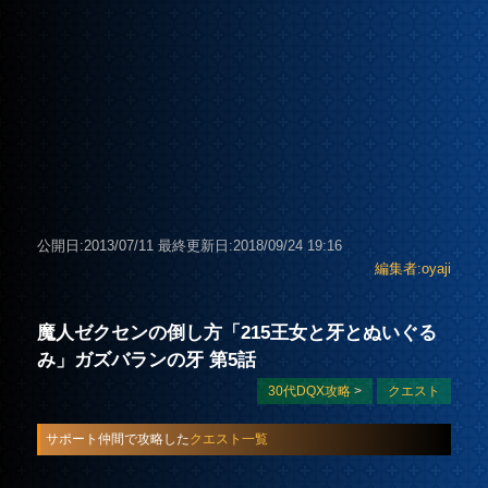
公開日:2013/07/11
最終更新日:2018/09/24 19:16
編集者:oyaji
魔人ゼクセンの倒し方「215王女と牙とぬいぐる
み」ガズバランの牙 第5話
30代DQX攻略
>
クエスト
サポート仲間で攻略した
クエスト一覧