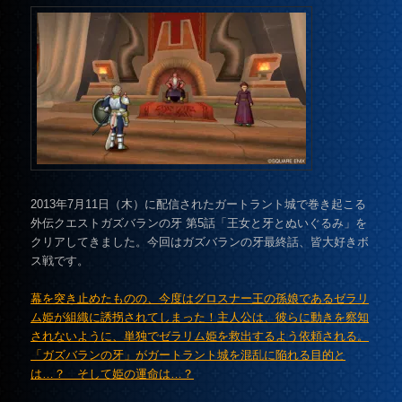
2013年7月11日（木）に配信されたガートラント城で巻き起こる
外伝クエストガズバランの牙 第5話「王女と牙とぬいぐるみ」を
クリアしてきました。今回はガズバランの牙最終話、皆大好きボ
ス戦です。
幕を突き止めたものの、今度はグロスナー王の孫娘であるゼラリ
ム姫が組織に誘拐されてしまった！主人公は、彼らに動きを察知
されないように、単独でゼラリム姫を救出するよう依頼される。
「ガズバランの牙」がガートラント城を混乱に陥れる目的と
は…？ そして姫の運命は…？