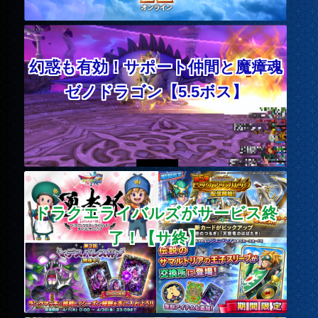
幻惑も有効！サポート仲間と魔瘴魂
ゼノドラゴン【5.5ボス】
ドラクエライバルズがサービス終
了！【サ終】