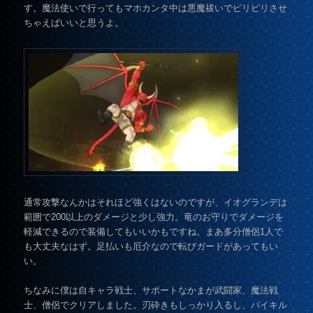
す。魔法使いで行ってもマホカンタ中は悪魔祓いでピリピリさせ
ちゃえばいいと思うよ。
通常攻撃なんかはそれほど強くはないのですが、イオグランデは
範囲で200以上のダメージと少し強力。竜のお守りでダメージを
軽減できるので装備してもいいかもですね。まあ多分僧侶1人で
も大丈夫なはず。足払いも厄介なので転びガードがあってもい
い。
ちなみに僕は自キャラ戦士、サポートなかまが武闘家、魔法戦
士、僧侶でクリアしました。刃砕きもしっかり入るし、バイキル