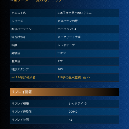
クエスト名
215王女と牙とぬいぐるみ
シリーズ
ガズバランの牙
配信バージョン
バージョン1.4
場所(大陸)
オーグリード大陸
報酬
レッドオーブ
経験値
51280
名声値
172
特訓スタンプ
103
<< 214剣の継承者
216夢の倉庫追加計画 >>
リプレイ情報
リプレイ報酬
レッドアイ×5
リプレイ経験値
20640
リプレイ特訓
42