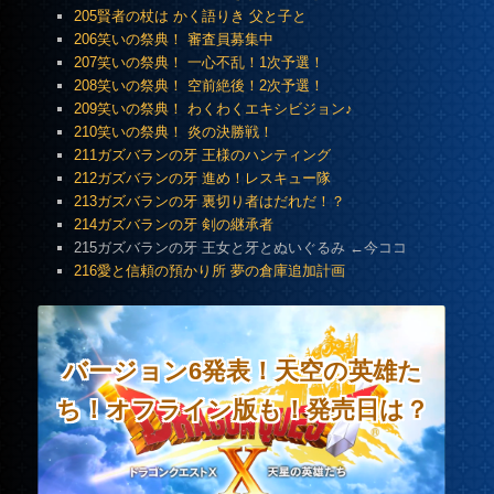
205賢者の杖は かく語りき 父と子と
206笑いの祭典！ 審査員募集中
207笑いの祭典！ 一心不乱！1次予選！
208笑いの祭典！ 空前絶後！2次予選！
209笑いの祭典！ わくわくエキシビジョン♪
210笑いの祭典！ 炎の決勝戦！
211ガズバランの牙 王様のハンティング
212ガズバランの牙 進め！レスキュー隊
213ガズバランの牙 裏切り者はだれだ！？
214ガズバランの牙 剣の継承者
215ガズバランの牙 王女と牙とぬいぐるみ ←今ココ
216愛と信頼の預かり所 夢の倉庫追加計画
バージョン6発表！天空の英雄た
ち！オフライン版も！発売日は？