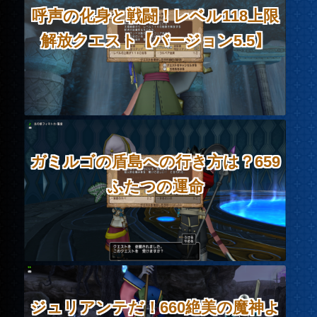
呼声の化身と戦闘！レベル118上限
解放クエスト【バージョン5.5】
ガミルゴの盾島への行き方は？659
ふたつの運命
ジュリアンテだ！660絶美の魔神よ