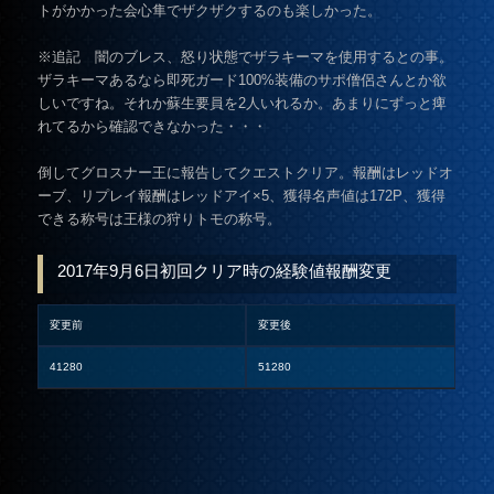
トがかかった会心隼でザクザクするのも楽しかった。
※追記 闇のブレス、怒り状態でザラキーマを使用するとの事。
ザラキーマあるなら即死ガード100%装備のサポ僧侶さんとか欲
しいですね。それか蘇生要員を2人いれるか。あまりにずっと痺
れてるから確認できなかった・・・
倒してグロスナー王に報告してクエストクリア。報酬はレッドオ
ーブ、リプレイ報酬はレッドアイ×5、獲得名声値は172P、獲得
できる称号は王様の狩りトモの称号。
2017年9月6日初回クリア時の経験値報酬変更
変更前
変更後
41280
51280