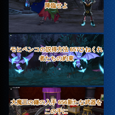
降臨せよ
モヒペンコの説得方法 657ひねくれ
者たちの約束
大魔王の鎌の入手 656新たな武器を
この手に