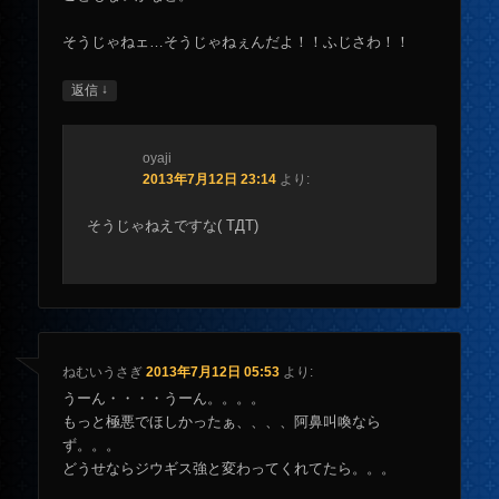
そうじゃねェ…そうじゃねぇんだよ！！ふじさわ！！
↓
返信
oyaji
2013年7月12日 23:14
より:
そうじゃねえですな( TДT)
ねむいうさぎ
2013年7月12日 05:53
より:
うーん・・・・うーん。。。。
もっと極悪でほしかったぁ、、、、阿鼻叫喚なら
ず。。。
どうせならジウギス強と変わってくれてたら。。。