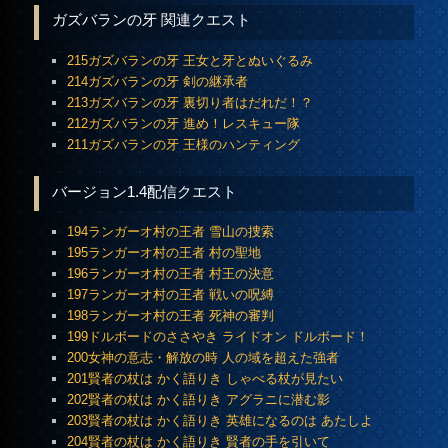
ガズバランの牙 関連クエスト
215ガズバランの牙 王女と牙とぬいぐるみ
214ガズバランの牙 剣の継承者
213ガズバランの牙 裏切り者はだれだ！？
212ガズバランの牙 進め！レスキュー隊
211ガズバランの牙 王様のハンティング
バージョン1.4配信クエスト
194ランガーオ村の王者 雪山の捜索
195ランガーオ村の王者 村の聖地
196ランガーオ村の王者 村王の決意
197ランガーオ村の王者 戦いの呪縛
198ランガーオ村の王者 死神の審判
199ドルボードのささやき ライドオン ドルボード！
200女神の意志・解放の時 人の域を超えた強者
201賢者の杖は かく語りき しゃべる杖が見たい
202賢者の杖は かく語りき アグラニに潜む影
203賢者の杖は かく語りき 英雄になるのは あたしよ
204賢者の杖は かく語りき 賢者の手を引いて