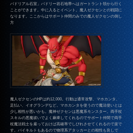
バドリアル石室」バドリー岩石地帯へはガートラント領から行く
ことができます。中に入るとイベント。魔人ゼクセンとの戦闘に
なります。ここからはサポート仲間のみでの魔人ゼクセンの倒し
方
魔人ゼクセンのHPは約12,000。行動は通常攻撃、マホカンタ、
足払い、イオグランデなど。マホカンタを使うので魔法使いとは
少し相性が悪いかも。魔神ゼクセンは悪魔系モンスター。両手杖
スキルの悪魔祓いでよく麻痺してくれるのでサポート仲間で両手
杖魔法戦士を雇っておけば高確率でしびれさせてくれるので楽で
す。バイキルトもあるので物理系アタッカーとの相性も良しで