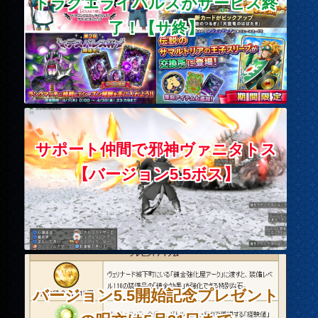
ドラクエライバルズがサービス終
了！【サ終】
サポート仲間で邪神ヴァニタトス
【バージョン5.5ボス】
バージョン5.5開始記念プレゼント