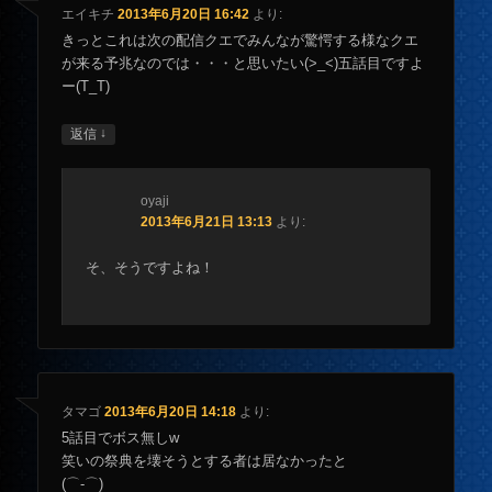
エイキチ
2013年6月20日 16:42
より:
きっとこれは次の配信クエでみんなが驚愕する様なクエ
が来る予兆なのでは・・・と思いたい(>_<)五話目ですよ
ー(T_T)
↓
返信
oyaji
2013年6月21日 13:13
より:
そ、そうですよね！
タマゴ
2013年6月20日 14:18
より:
5話目でボス無しw
笑いの祭典を壊そうとする者は居なかったと
(⌒‐⌒)