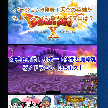
バージョン6発表！天空の英雄た
ち！オフライン版も！発売日は？
幻惑も有効！サポート仲間と魔瘴魂
ゼノドラゴン【5.5ボス】