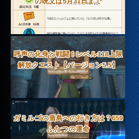
の呪文は5月31日まで
呼声の化身と戦闘！レベル118上限
解放クエスト【バージョン5.5】
ガミルゴの盾島への行き方は？659
ふたつの運命