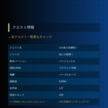
クエスト情報
→
全クエスト一覧表もチェック
クエスト名
210炎の決勝戦！
シリーズ
笑いの祭典！
配信バージョン
バージョン1.4
場所(大陸)
プクランド大陸
報酬
パープルオーブ
経験値
52880
名声値
137
特訓スタンプ
106
<< 209わくわくエキシビジョン♪
211王様のハンティング >>