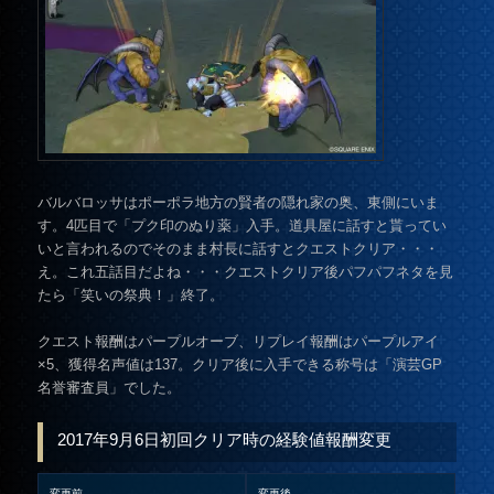
バルバロッサはポーポラ地方の賢者の隠れ家の奥、東側にいま
す。4匹目で「プク印のぬり薬」入手。道具屋に話すと貰ってい
いと言われるのでそのまま村長に話すとクエストクリア・・・
え。これ五話目だよね・・・クエストクリア後パフパフネタを見
たら「笑いの祭典！」終了。
クエスト報酬はパープルオーブ、リプレイ報酬はパープルアイ
×5、獲得名声値は137。クリア後に入手できる称号は「演芸GP
名誉審査員」でした。
2017年9月6日初回クリア時の経験値報酬変更
変更前
変更後