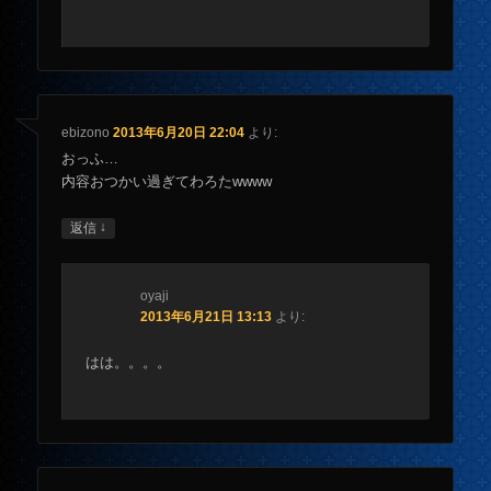
ebizono
2013年6月20日 22:04
より:
おっふ…
内容おつかい過ぎてわろたwwww
↓
返信
oyaji
2013年6月21日 13:13
より:
はは。。。。