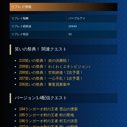
リプレイ情報
リプレイ報酬
パープルアイ
リプレイ経験値
16440
リプレイ特訓
33
笑いの祭典！ 関連クエスト
210笑いの祭典！ 炎の決勝戦！
209笑いの祭典！ わくわくエキシビジョン♪
208笑いの祭典！ 空前絶後！2次予選！
207笑いの祭典！ 一心不乱！1次予選！
206笑いの祭典！ 審査員募集中
バージョン1.4配信クエスト
194ランガーオ村の王者 雪山の捜索
195ランガーオ村の王者 村の聖地
196ランガーオ村の王者 村王の決意
197ランガーオ村の王者 戦いの呪縛