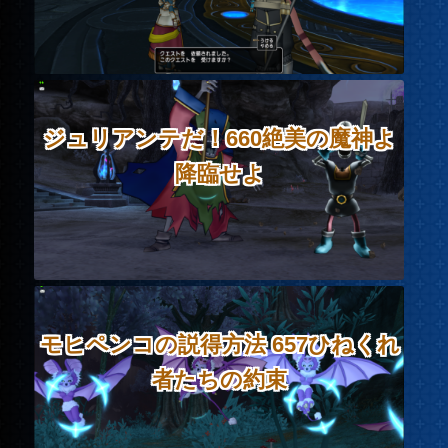
ジュリアンテだ！660絶美の魔神よ
降臨せよ
モヒペンコの説得方法 657ひねくれ
者たちの約束