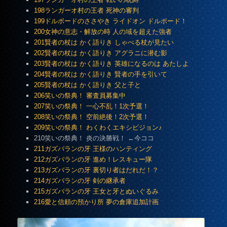
198ランガーオ村の王者 死神の審判
199ドルボードのささやき ライドオン ドルボード！
200女神の意志・解放の時 人の域を超えた強者
201賢者の杖は かく語りき しゃべる杖が見たい
202賢者の杖は かく語りき アグラニに潜む影
203賢者の杖は かく語りき 英雄になるのは あたしよ
204賢者の杖は かく語りき 賢者の手を引いて
205賢者の杖は かく語りき 父と子と
206笑いの祭典！ 審査員募集中
207笑いの祭典！ 一心不乱！1次予選！
208笑いの祭典！ 空前絶後！2次予選！
209笑いの祭典！ わくわくエキシビジョン♪
210笑いの祭典！ 炎の決勝戦！ ←今ココ
211ガズバランの牙 王様のハンティング
212ガズバランの牙 進め！レスキュー隊
213ガズバランの牙 裏切り者はだれだ！？
214ガズバランの牙 剣の継承者
215ガズバランの牙 王女と牙とぬいぐるみ
216愛と信頼の預かり所 夢の倉庫追加計画