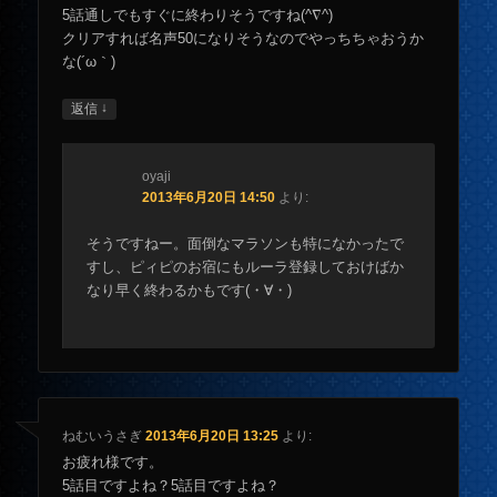
5話通しでもすぐに終わりそうですね(^∇^)
クリアすれば名声50になりそうなのでやっちちゃおうか
な(´ω｀)
↓
返信
oyaji
2013年6月20日 14:50
より:
そうですねー。面倒なマラソンも特になかったで
すし、ピィピのお宿にもルーラ登録しておけばか
なり早く終わるかもです(・∀・)
ねむいうさぎ
2013年6月20日 13:25
より:
お疲れ様です。
5話目ですよね？5話目ですよね？