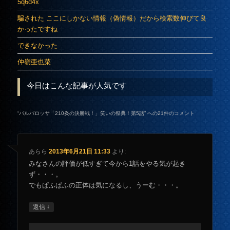
5q6d4x
騙された ここにしかない情報（偽情報）だから検索数伸びて良
かったですね
できなかった
仲嶺亜也菜
今日はこんな記事が人気です
“
バルバロッサ「210炎の決勝戦！」笑いの祭典！第5話
” への21件のコメント
あらら
2013年6月21日 11:33
より:
みなさんの評価が低すぎて今から1話をやる気が起き
ず・・・。
でもぱふぱふの正体は気になるし、うーむ・・・。
↓
返信