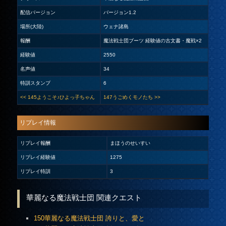
配信バージョン
バージョン1.2
場所(大陸)
ウェナ諸島
報酬
魔法戦士団ブーツ 経験値の古文書・魔戦×2
経験値
2550
名声値
34
特訓スタンプ
6
<< 145ようこそ♪ひよっ子ちゃん
147うごめくモノたち >>
リプレイ情報
リプレイ報酬
まほうのせいすい
リプレイ経験値
1275
リプレイ特訓
3
華麗なる魔法戦士団 関連クエスト
150華麗なる魔法戦士団 誇りと、愛と