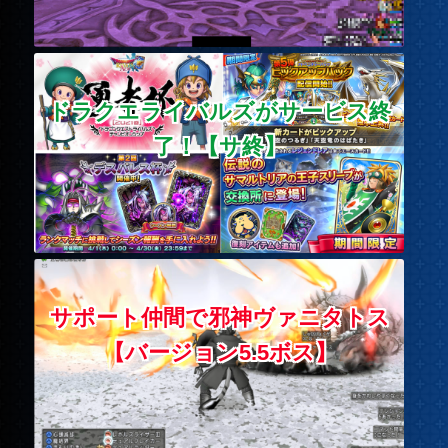
ドラクエライバルズがサービス終
了！【サ終】
サポート仲間で邪神ヴァニタトス
【バージョン5.5ボス】