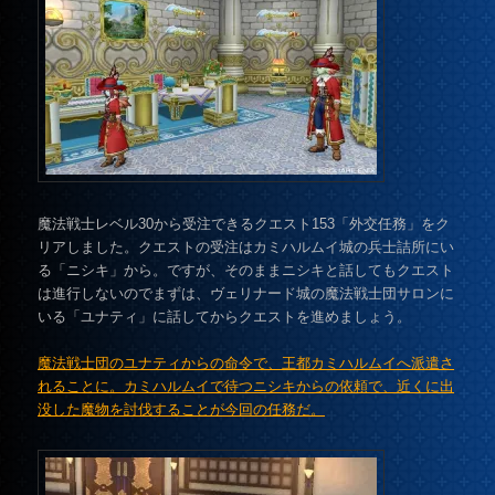
魔法戦士レベル30から受注できるクエスト153「外交任務」をク
リアしました。クエストの受注はカミハルムイ城の兵士詰所にい
る「ニシキ」から。ですが、そのままニシキと話してもクエスト
は進行しないのでまずは、ヴェリナード城の魔法戦士団サロンに
いる「ユナティ」に話してからクエストを進めましょう。
魔法戦士団のユナティからの命令で、王都カミハルムイへ派遣さ
れることに。カミハルムイで待つニシキからの依頼で、近くに出
没した魔物を討伐することが今回の任務だ。