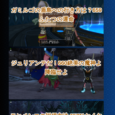
ガミルゴの盾島への行き方は？659
ふたつの運命
ジュリアンテだ！660絶美の魔神よ
降臨せよ