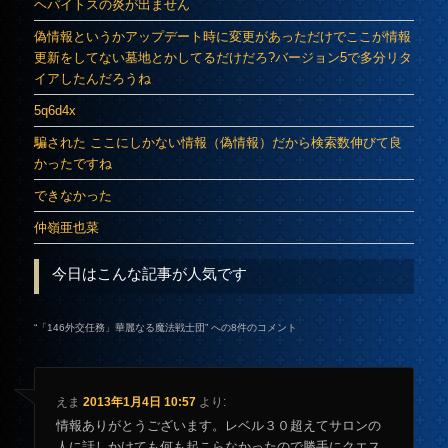
ヘパイトスの炎が出ません
偽情報というかアップデート時に変更があっただけでここが情報
更新をしてない墓地とかしてるだけだろ?バージョン5で多分リタ
イアしたんだろうね
5q6d4x
騙された ここにしかない情報（偽情報）だから検索数伸びて良
かったですね
できなかった
仲嶺亜也菜
今日はこんな記事が人気です
“
「146外交任務」華麗なる魔法戦士団
” への8件のコメント
えま
2013年1月4日 10:57
より:
情報ありがとうございます。レベル３０超えてサロンの
人に話しかけても何も起こらなかったので勝手にクエス