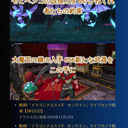
モヒペンコの説得方法 657ひねくれ
者たちの約束
大魔王の鎌の入手 656新たな武器を
この手に
動画/『ドラゴンクエストX オンライン』ライブカメラ動
画【24/11/12】
ドラクエ10
投稿 2024年11月12日
動画/『ドラゴンクエストX オンライン』ライブカメラ動