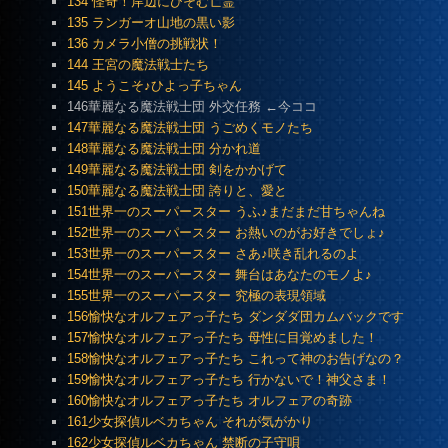
134 怪奇！岸辺にひそむ亡霊
135 ランガーオ山地の黒い影
136 カメラ小僧の挑戦状！
144 王宮の魔法戦士たち
145 ようこそ♪ひよっ子ちゃん
146華麗なる魔法戦士団 外交任務 ←今ココ
147華麗なる魔法戦士団 うごめくモノたち
148華麗なる魔法戦士団 分かれ道
149華麗なる魔法戦士団 剣をかかげて
150華麗なる魔法戦士団 誇りと、愛と
151世界一のスーパースター うふ♪まだまだ甘ちゃんね
152世界一のスーパースター お熱いのがお好きでしょ♪
153世界一のスーパースター さあ♪咲き乱れるのよ
154世界一のスーパースター 舞台はあなたのモノよ♪
155世界一のスーパースター 究極の表現領域
156愉快なオルフェアっ子たち ダンダダ団カムバックです
157愉快なオルフェアっ子たち 母性に目覚めました！
158愉快なオルフェアっ子たち これって神のお告げなの？
159愉快なオルフェアっ子たち 行かないで！神父さま！
160愉快なオルフェアっ子たち オルフェアの奇跡
161少女探偵ルベカちゃん それが気がかり
162少女探偵ルベカちゃん 禁断の子守唄