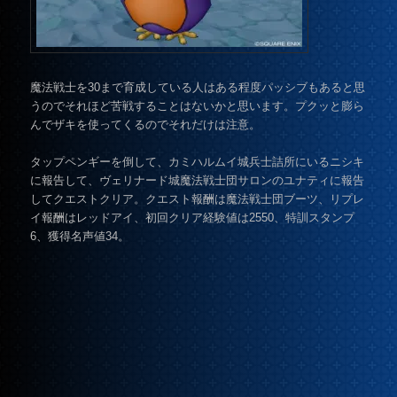
魔法戦士を30まで育成している人はある程度パッシブもあると思
うのでそれほど苦戦することはないかと思います。プクッと膨ら
んでザキを使ってくるのでそれだけは注意。
タップペンギーを倒して、カミハルムイ城兵士詰所にいるニシキ
に報告して、ヴェリナード城魔法戦士団サロンのユナティに報告
してクエストクリア。クエスト報酬は魔法戦士団ブーツ、リプレ
イ報酬はレッドアイ、初回クリア経験値は2550、特訓スタンプ
6、獲得名声値34。