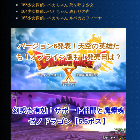
163少女探偵ルベカちゃん 死を呼ぶ少女
164少女探偵ルベカちゃん 終わりの声
165少女探偵ルベカちゃん ルベカとフィーヤ
バージョン6発表！天空の英雄た
ち！オフライン版も！発売日は？
幻惑も有効！サポート仲間と魔瘴魂
ゼノドラゴン【5.5ボス】