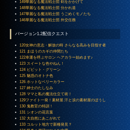
149華麗なる魔法戦士団 剣をかかげて
148華麗なる魔法戦士団 分かれ道
147華麗なる魔法戦士団 うごめくモノたち
146華麗なる魔法戦士団 外交任務
バージョン1.2配信クエスト
120女神の意志・解放の時 さらなる高みを目指す者
121 まほうのカギの仲間たち
122幸運を呼ぶサロン ヘアカラー始めます♪
123 スイートな色やねん！
124 ビビット・グリーン
125 魅惑のオトナ色
126 ホットなベリーカラー
127 紳士のたしなみ
128 ママと私の魔法仕立て術！
129ファイト一発！素材屋 汗と涙の素材屋のぼうし
130 鬼教官の特訓！
131 シオンの花言葉
132 大自然にあこがれて
133 コルット地方で新種発見？