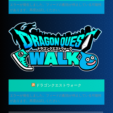
エラーが発生しました。フィードの配信が停止している可能性
があります。再度お試しください。
ドラゴンクエストウォーク
エラーが発生しました。フィードの配信が停止している可能性
があります。再度お試しください。