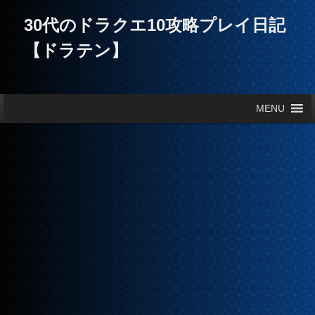
30代のドラクエ10攻略プレイ日記
【ドラテン】
メインメニュー
MENU
メインコンテンツへ移動
サブコンテンツへ移動