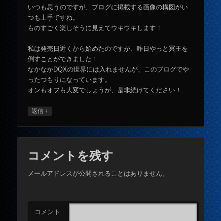
いつも思うのですが、ブログに掲載する画像の構図がい
つも上手ですね。
ものすごく楽しそうに見えてウキウキします！
私は発売日近くから始めたのですが、昨日やっと冥王を
倒すことができました！
なかなかDQXの世界には入れませんが、このブログでや
ったつもりになっています。
オンもオフも大変でしょうが、是非続けてください！
↓
返信
コメントを残す
メールアドレスが公開されることはありません。
コメント