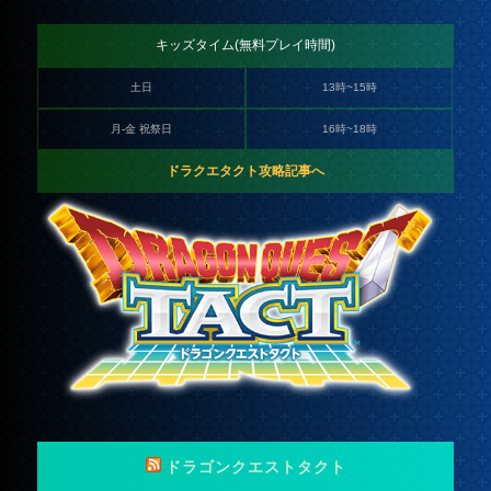
キッズタイム(無料プレイ時間)
土日
13時~15時
月-金 祝祭日
16時~18時
ドラクエタクト攻略記事へ
ドラゴンクエストタクト