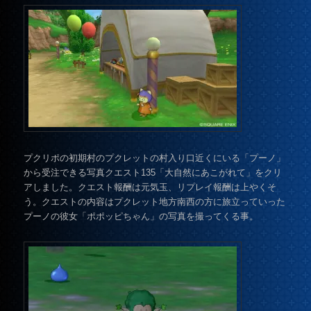
プクリポの初期村のプクレットの村入り口近くにいる「プーノ」
から受注できる写真クエスト135「大自然にあこがれて」をクリ
アしました。クエスト報酬は元気玉、リプレイ報酬は上やくそ
う。クエストの内容はプクレット地方南西の方に旅立っていった
プーノの彼女「ポポッピちゃん」の写真を撮ってくる事。