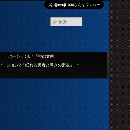
検
索
」
バージョン5.4「神の覚醒」
バージョン2「眠れる勇者と導きの盟友」