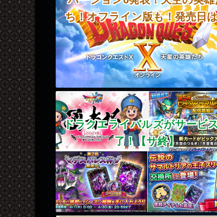
ち！オフライン版も！発売日
ドラクエライバルズがサービ
了！【サ終】