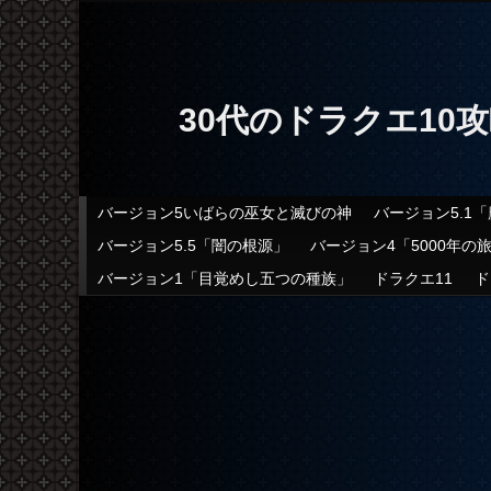
30代のドラクエ10
メインメニュー
バージョン5いばらの巫女と滅びの神
バージョン5.1
メインコンテンツへ移動
サブコンテンツへ移動
バージョン5.5「闇の根源」
バージョン4「5000年の
バージョン1「目覚めし五つの種族」
ドラクエ11
ド