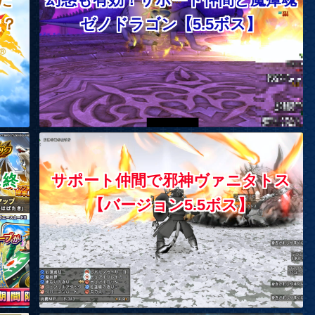
は？
ゼノドラゴン【5.5ボス】
ス終
サポート仲間で邪神ヴァニタトス
【バージョン5.5ボス】