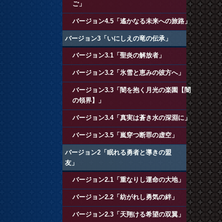
ご」
バージョン4.5「遙かなる未来への旅路」
バージョン3「いにしえの竜の伝承」
バージョン3.1「聖炎の解放者」
バージョン3.2「氷雪と恵みの彼方へ」
バージョン3.3「闇を抱く月光の楽園【闇
の領界】」
バージョン3.4「真実は蒼き水の深淵に」
バージョン3.5「嵐穿つ断罪の虚空」
バージョン2「眠れる勇者と導きの盟
友」
バージョン2.1「重なりし運命の大地」
バージョン2.2「紡がれし勇気の絆」
バージョン2.3「天翔ける希望の双翼」