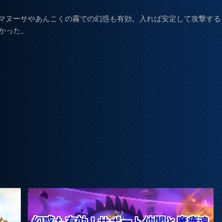
マヌーサやあんこくの霧での幻惑も有効。入れば安定して攻撃する
かった。
た
幻惑も有効！サポート仲間と魔瘴魂