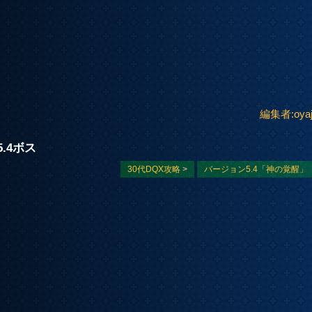
編集者:oyaj
.4ボス
30代DQX攻略
>
バージョン5.4「神の覚醒」