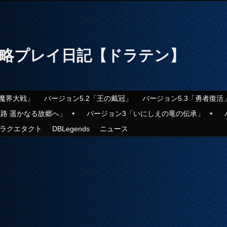
攻略プレイ日記【ドラテン】
「魔界大戦」
バージョン5.2「王の戴冠」
バージョン5.3「勇者復活
旅路 遥かなる故郷へ」
バージョン3「いにしえの竜の伝承」
ラクエタクト
DBLegends
ニュース