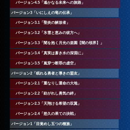
バージョン4.5「遙かなる未来への旅路」
バージョン3「いにしえの竜の伝承」
バージョン3.1「聖炎の解放者」
バージョン3.2「氷雪と恵みの彼方へ」
バージョン3.3「闇を抱く月光の楽園【闇の領界】」
バージョン3.4「真実は蒼き水の深淵に」
バージョン3.5「嵐穿つ断罪の虚空」
バージョン2「眠れる勇者と導きの盟友」
バージョン2.1「重なりし運命の大地」
バージョン2.2「紡がれし勇気の絆」
バージョン2.3「天翔ける希望の双翼」
バージョン2.4「悠久の果ての決戦」
バージョン1「目覚めし五つの種族」