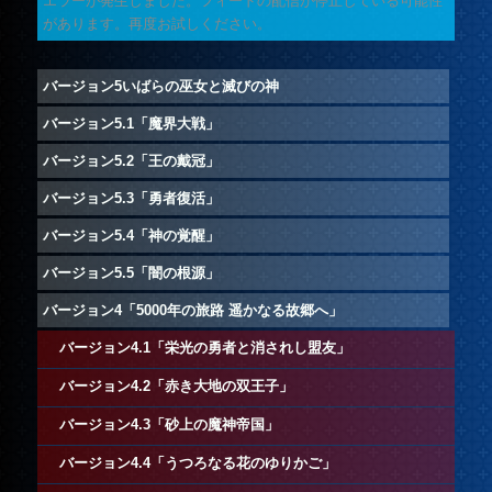
エラーが発生しました。フィードの配信が停止している可能性
があります。再度お試しください。
バージョン5いばらの巫女と滅びの神
バージョン5.1「魔界大戦」
バージョン5.2「王の戴冠」
バージョン5.3「勇者復活」
バージョン5.4「神の覚醒」
バージョン5.5「闇の根源」
バージョン4「5000年の旅路 遥かなる故郷へ」
バージョン4.1「栄光の勇者と消されし盟友」
バージョン4.2「赤き大地の双王子」
バージョン4.3「砂上の魔神帝国」
バージョン4.4「うつろなる花のゆりかご」