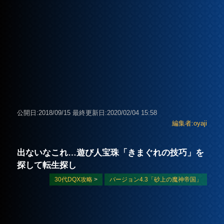
公開日:2018/09/15
最終更新日:2020/02/04 15:58
編集者:oyaji
出ないなこれ…遊び人宝珠「きまぐれの技巧」を
探して転生探し
30代DQX攻略
>
バージョン4.3「砂上の魔神帝国」