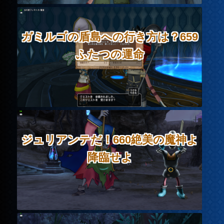
ガミルゴの盾島への行き方は？659
ふたつの運命
ジュリアンテだ！660絶美の魔神よ
降臨せよ