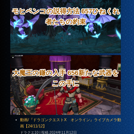
モヒペンコの説得方法 657ひねくれ
者たちの約束
大魔王の鎌の入手 656新たな武器を
この手に
動画/『ドラゴンクエストX オンライン』ライブカメラ動
画【24/11/12】
ドラクエ10
投稿 2024年11月12日