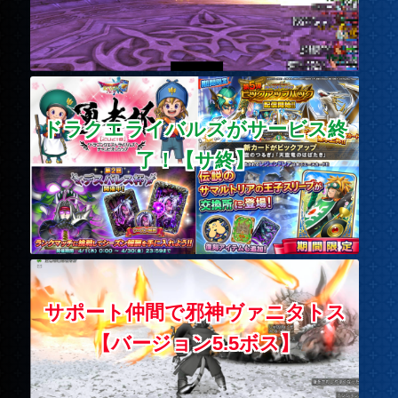
ドラクエライバルズがサービス終
了！【サ終】
サポート仲間で邪神ヴァニタトス
【バージョン5.5ボス】