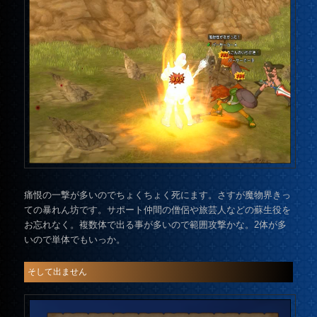
痛恨の一撃が多いのでちょくちょく死にます。さすが魔物界きっ
ての暴れん坊です。サポート仲間の僧侶や旅芸人などの蘇生役を
お忘れなく。複数体で出る事が多いので範囲攻撃かな。2体が多
いので単体でもいっか。
そして出ません