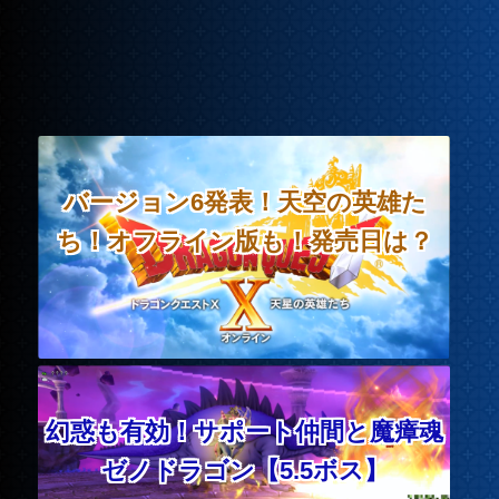
バージョン6発表！天空の英雄た
ち！オフライン版も！発売日は？
幻惑も有効！サポート仲間と魔瘴魂
ゼノドラゴン【5.5ボス】