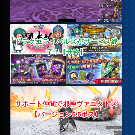
ドラクエライバルズがサービス終
了！【サ終】
サポート仲間で邪神ヴァニタトス
【バージョン5.5ボス】