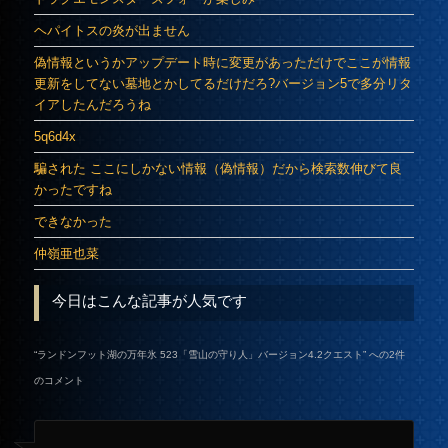
ヘパイトスの炎が出ません
偽情報というかアップデート時に変更があっただけでここが情報
更新をしてない墓地とかしてるだけだろ?バージョン5で多分リタ
イアしたんだろうね
5q6d4x
騙された ここにしかない情報（偽情報）だから検索数伸びて良
かったですね
できなかった
仲嶺亜也菜
今日はこんな記事が人気です
“
ランドンフット湖の万年氷 523「雪山の守り人」バージョン4.2クエスト
” への2件
のコメント