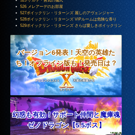
525 ゲルト・勇気の儀式
526 メレアーデのお部屋
527ポイックリン・リターンズ 麗しのアヴェンジャー
528ポイックリン・リターンズ VIPルームは危険な香り
529ポイックリン・リターンズ さらば愛しきポイックリン
バージョン6発表！天空の英雄た
ち！オフライン版も！発売日は？
幻惑も有効！サポート仲間と魔瘴魂
ゼノドラゴン【5.5ボス】