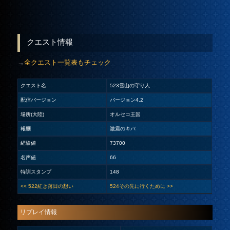
クエスト情報
→
全クエスト一覧表もチェック
クエスト名
523雪山の守り人
配信バージョン
バージョン4.2
場所(大陸)
オルセコ王国
報酬
激震のキバ
経験値
73700
名声値
66
特訓スタンプ
148
<< 522紅き落日の想い
524その先に行くために >>
リプレイ情報