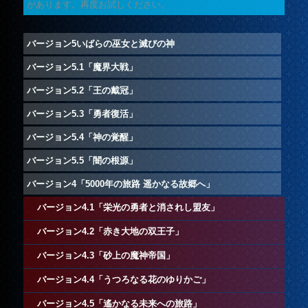
があります。再度お試しください。
バージョン5いばらの巫女と滅びの神
バージョン5.1「魔界大戦」
バージョン5.2「王の戴冠」
バージョン5.3「勇者復活」
バージョン5.4「神の覚醒」
バージョン5.5「闇の根源」
バージョン4「5000年の旅路 遥かなる故郷へ」
バージョン4.1「栄光の勇者と消されし盟友」
バージョン4.2「赤き大地の双王子」
バージョン4.3「砂上の魔神帝国」
バージョン4.4「うつろなる花のゆりかご」
バージョン4.5「遙かなる未来への旅路」