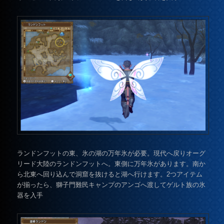
ランドンフットの東、氷の湖の万年氷が必要。現代へ戻りオーグ
リード大陸のランドンフットへ。東側に万年氷があります。南か
ら北東へ回り込んで洞窟を抜けると湖へ行けます。2つアイテム
が揃ったら、獅子門難民キャンプのアンゴへ渡してゲルト族の氷
器を入手