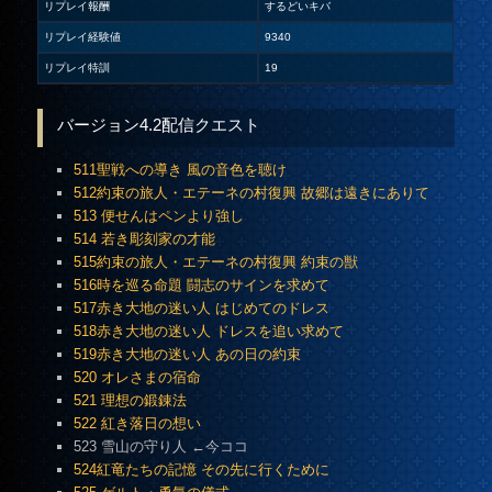
リプレイ報酬
するどいキバ
リプレイ経験値
9340
リプレイ特訓
19
バージョン4.2配信クエスト
511聖戦への導き 風の音色を聴け
512約束の旅人・エテーネの村復興 故郷は遠きにありて
513 便せんはペンより強し
514 若き彫刻家の才能
515約束の旅人・エテーネの村復興 約束の獣
516時を巡る命題 闘志のサインを求めて
517赤き大地の迷い人 はじめてのドレス
518赤き大地の迷い人 ドレスを追い求めて
519赤き大地の迷い人 あの日の約束
520 オレさまの宿命
521 理想の鍛錬法
522 紅き落日の想い
523 雪山の守り人 ←今ココ
524紅竜たちの記憶 その先に行くために