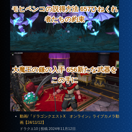
モヒペンコの説得方法 657ひねくれ
者たちの約束
大魔王の鎌の入手 656新たな武器を
この手に
動画/『ドラゴンクエストX オンライン』ライブカメラ動
画【24/11/12】
ドラクエ10
投稿 2024年11月12日