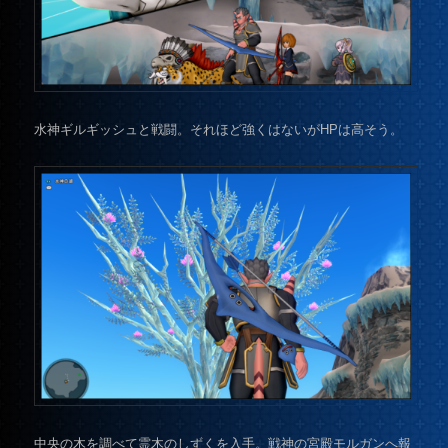
水神ギルギッシュと戦闘。それほど強くはないがHPは高そう。
中央の木を調べて霊木のしずくを入手。戦神の宮殿モルガンへ報