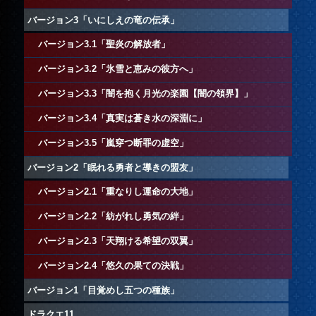
バージョン3「いにしえの竜の伝承」
バージョン3.1「聖炎の解放者」
バージョン3.2「氷雪と恵みの彼方へ」
バージョン3.3「闇を抱く月光の楽園【闇の領界】」
バージョン3.4「真実は蒼き水の深淵に」
バージョン3.5「嵐穿つ断罪の虚空」
バージョン2「眠れる勇者と導きの盟友」
バージョン2.1「重なりし運命の大地」
バージョン2.2「紡がれし勇気の絆」
バージョン2.3「天翔ける希望の双翼」
バージョン2.4「悠久の果ての決戦」
バージョン1「目覚めし五つの種族」
ドラクエ11