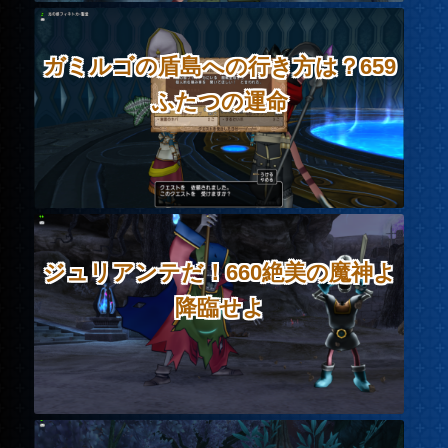
ガミルゴの盾島への行き方は？659
ふたつの運命
ジュリアンテだ！660絶美の魔神よ
降臨せよ