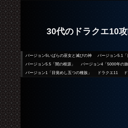
30代のドラクエ10
メインメニュー
バージョン5いばらの巫女と滅びの神
バージョン5.1
メインコンテンツへ移動
サブコンテンツへ移動
バージョン5.5「闇の根源」
バージョン4「5000年の
バージョン1「目覚めし五つの種族」
ドラクエ11
ド