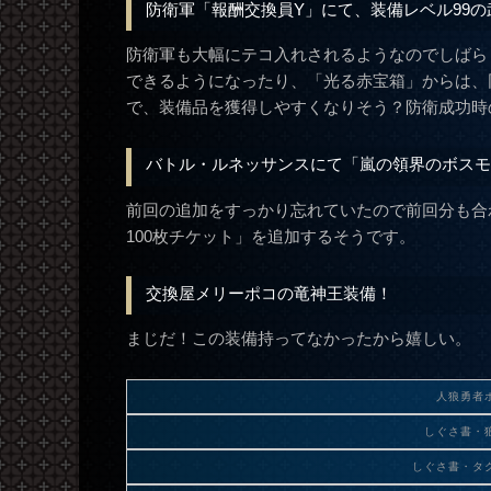
防衛軍「報酬交換員Y」にて、装備レベル99
防衛軍も大幅にテコ入れされるようなのでしばら
できるようになったり、「光る赤宝箱」からは、
で、装備品を獲得しやすくなりそう？防衛成功時
バトル・ルネッサンスにて「嵐の領界のボス
前回の追加をすっかり忘れていたので前回分も合わ
100枚チケット」を追加するそうです。
交換屋メリーポコの竜神王装備！
まじだ！この装備持ってなかったから嬉しい。
人狼勇者
しぐさ書・
しぐさ書・タ