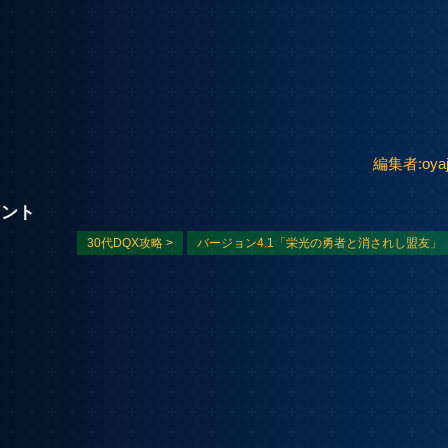
編集者:oyaj
イント
30代DQX攻略
>
バージョン4.1「栄光の勇者と消されし盟友」