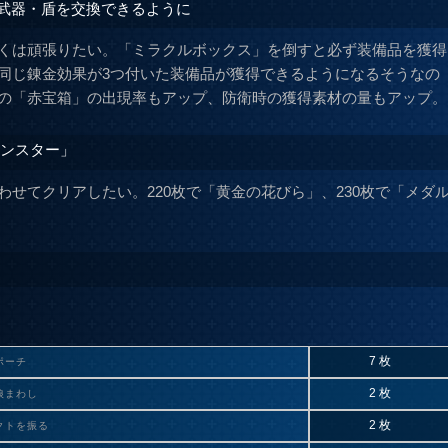
の武器・盾を交換できるように
くは頑張りたい。「ミラクルボックス」を倒すと必ず装備品を獲得
同じ錬金効果が3つ付いた装備品が獲得できるようになるそうなの
の「赤宝箱」の出現率もアップ、防衛時の獲得素材の量もアップ。
モンスター」
せてクリアしたい。220枚で「黄金の花びら」、230枚で「メダ
7 枚
ポーチ
2 枚
狼まわし
2 枚
クトを振る