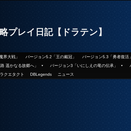
攻略プレイ日記【ドラテン】
「魔界大戦」
バージョン5.2「王の戴冠」
バージョン5.3「勇者復活
旅路 遥かなる故郷へ」
バージョン3「いにしえの竜の伝承」
ラクエタクト
DBLegends
ニュース