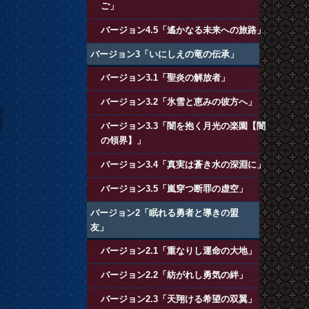
ご」
バージョン4.5「遙かなる未来への旅路」
バージョン3「いにしえの竜の伝承」
バージョン3.1「聖炎の解放者」
バージョン3.2「氷雪と恵みの彼方へ」
バージョン3.3「闇を抱く月光の楽園【闇
の領界】」
バージョン3.4「真実は蒼き水の深淵に」
バージョン3.5「嵐穿つ断罪の虚空」
バージョン2「眠れる勇者と導きの盟
友」
バージョン2.1「重なりし運命の大地」
バージョン2.2「紡がれし勇気の絆」
バージョン2.3「天翔ける希望の双翼」