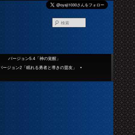
検
索
」
バージョン5.4「神の覚醒」
バージョン2「眠れる勇者と導きの盟友」