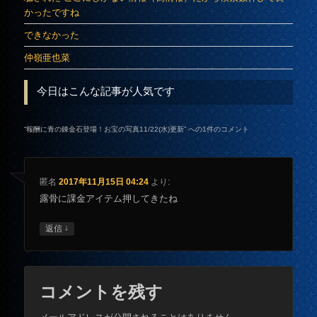
かったですね
できなかった
仲嶺亜也菜
今日はこんな記事が人気です
“
報酬に青の錬金石登場！お宝の写真11/22(水)更新
” への1件のコメント
匿名
2017年11月15日 04:24
より:
露骨に課金アイテム押してきたね
↓
返信
コメントを残す