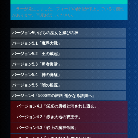
エラーが発生しました。フィードの配信が停止している可能性
があります。再度お試しください。
バージョン5いばらの巫女と滅びの神
バージョン5.1「魔界大戦」
バージョン5.2「王の戴冠」
バージョン5.3「勇者復活」
バージョン5.4「神の覚醒」
バージョン5.5「闇の根源」
バージョン4「5000年の旅路 遥かなる故郷へ」
バージョン4.1「栄光の勇者と消されし盟友」
バージョン4.2「赤き大地の双王子」
バージョン4.3「砂上の魔神帝国」