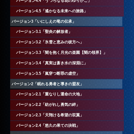
バージョン4.4「うつろなる花のゆりかご」
バージョン4.5「遙かなる未来への旅路」
バージョン3「いにしえの竜の伝承」
バージョン3.1「聖炎の解放者」
バージョン3.2「氷雪と恵みの彼方へ」
バージョン3.3「闇を抱く月光の楽園【闇の領界】」
バージョン3.4「真実は蒼き水の深淵に」
バージョン3.5「嵐穿つ断罪の虚空」
バージョン2「眠れる勇者と導きの盟友」
バージョン2.1「重なりし運命の大地」
バージョン2.2「紡がれし勇気の絆」
バージョン2.3「天翔ける希望の双翼」
バージョン2.4「悠久の果ての決戦」