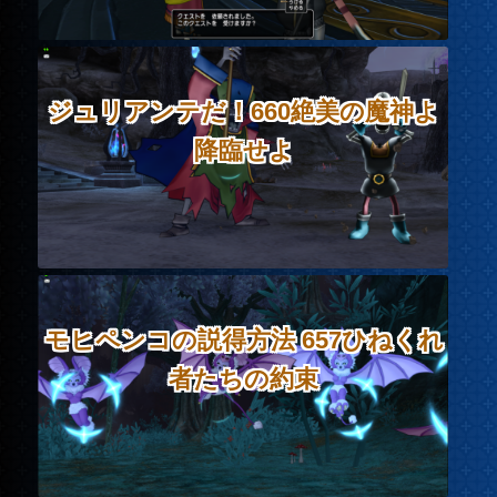
ジュリアンテだ！660絶美の魔神よ
降臨せよ
モヒペンコの説得方法 657ひねくれ
者たちの約束