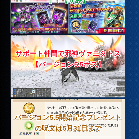
了！【サ終】
サポート仲間で邪神ヴァニタトス
【バージョン5.5ボス】
バージョン5.5開始記念プレゼント
の呪文は5月31日まで