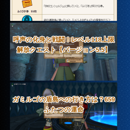
呼声の化身と戦闘！レベル118上限
解放クエスト【バージョン5.5】
ガミルゴの盾島への行き方は？659
ふたつの運命