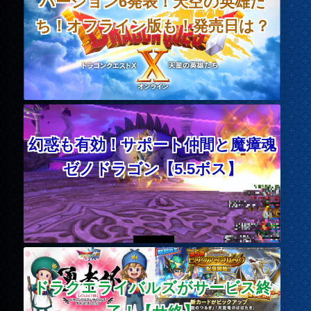
バージョン6発表！天空の英雄た
ち！オフライン版も！発売日は？
幻惑も有効！サポート仲間と魔瘴魂
ゼノドラゴン【5.5ボス】
ドラクエライバルズがサービス終