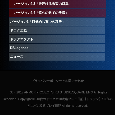
バージョン2.3「天翔ける希望の双翼」
バージョン2.4「悠久の果ての決戦」
バージョン1「目覚めし五つの種族」
ドラクエ11
ドラクエタクト
DBLegends
ニュース
プライバシーポリシーとお問い合わせ
（C）2017 ARMOR PROJECT/BIRD STUDIO/SQUARE ENIX All Rights
Reserved. Copyright ©
30代のドラクエ10攻略プレイ日記【ドラテン】
/
30代の
どこパレ攻略プレイ日記
All rights reserved.