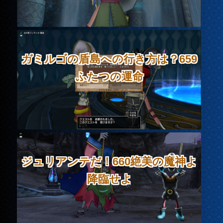
ガミルゴの盾島への行き方は？659
ふたつの運命
ジュリアンテだ！660絶美の魔神よ
降臨せよ