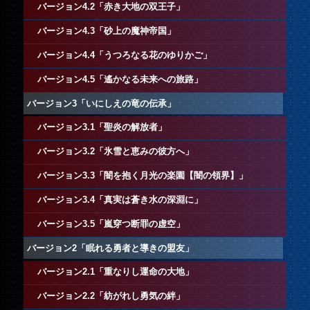
バージョン4.2「赤き大地の双王子」
バージョン4.3「砂上の魔神帝国」
バージョン4.4「うつろなる花のゆりかご」
バージョン4.5「遙かなる未来への旅路」
バージョン3「いにしえの竜の伝承」
バージョン3.1「聖炎の解放者」
バージョン3.2「氷雪と恵みの彼方へ」
バージョン3.3「闇を抱く月光の楽園【闇の領界】」
バージョン3.4「真実は蒼き水の深淵に」
バージョン3.5「嵐穿つ断罪の虚空」
バージョン2「眠れる勇者と導きの盟友」
バージョン2.1「重なりし運命の大地」
バージョン2.2「紡がれし勇気の絆」