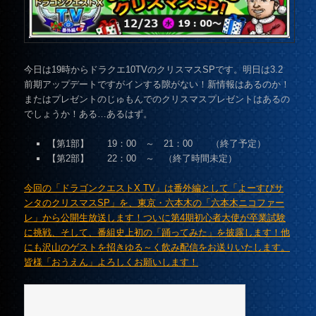
今日は19時からドラクエ10TVのクリスマスSPです。明日は3.2
前期アップデートですがインする隙がない！新情報はあるのか！
またはプレゼントのじゅもんでのクリスマスプレゼントはあるの
でしょうか！ある…あるはず。
【第1部】 19：00 ～ 21：00 （終了予定）
【第2部】 22：00 ～ （終了時間未定）
今回の「ドラゴンクエストX TV」は番外編として「よーすぴサ
ンタのクリスマスSP」を、東京・六本木の「六本木ニコファー
レ」から公開生放送します！ついに第4期初心者大使が卒業試験
に挑戦、そして、番組史上初の「踊ってみた」を披露します！他
にも沢山のゲストを招きゆる～く飲み配信をお送りいたします。
皆様「おうえん」よろしくお願いします！