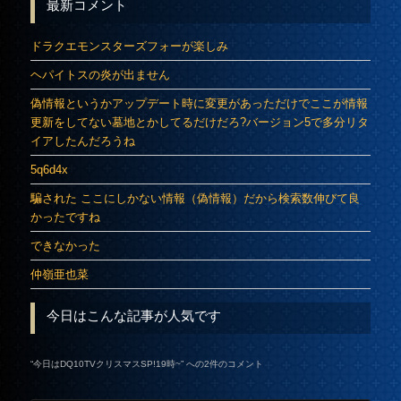
最新コメント
ドラクエモンスターズフォーが楽しみ
ヘパイトスの炎が出ません
偽情報というかアップデート時に変更があっただけでここが情報
更新をしてない墓地とかしてるだけだろ?バージョン5で多分リタ
イアしたんだろうね
5q6d4x
騙された ここにしかない情報（偽情報）だから検索数伸びて良
かったですね
できなかった
仲嶺亜也菜
今日はこんな記事が人気です
“
今日はDQ10TVクリスマスSP!19時~
” への2件のコメント