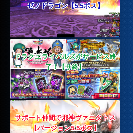
ゼノドラゴン【5.5ボス】
ドラクエライバルズがサービス終
了！【サ終】
サポート仲間で邪神ヴァニタトス
【バージョン5.5ボス】