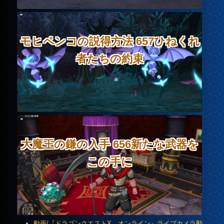
モヒペンコの説得方法 657ひねくれ
者たちの約束
大魔王の鎌の入手 656新たな武器を
この手に
動画/『ドラゴンクエストX オンライン』ライブカメラ動