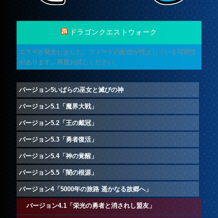
ドラゴンクエストウォーク
エラーが発生しました。フィードの配信が停止している可能性
があります。再度お試しください。
バージョン5いばらの巫女と滅びの神
バージョン5.1「魔界大戦」
バージョン5.2「王の戴冠」
バージョン5.3「勇者復活」
バージョン5.4「神の覚醒」
バージョン5.5「闇の根源」
バージョン4「5000年の旅路 遥かなる故郷へ」
バージョン4.1「栄光の勇者と消されし盟友」