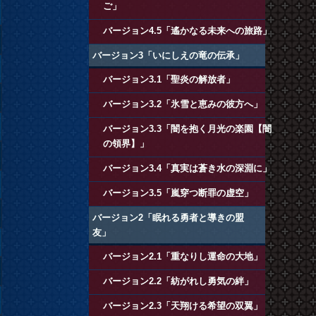
ご」
バージョン4.5「遙かなる未来への旅路」
バージョン3「いにしえの竜の伝承」
バージョン3.1「聖炎の解放者」
バージョン3.2「氷雪と恵みの彼方へ」
バージョン3.3「闇を抱く月光の楽園【闇
の領界】」
バージョン3.4「真実は蒼き水の深淵に」
バージョン3.5「嵐穿つ断罪の虚空」
バージョン2「眠れる勇者と導きの盟
友」
バージョン2.1「重なりし運命の大地」
バージョン2.2「紡がれし勇気の絆」
バージョン2.3「天翔ける希望の双翼」