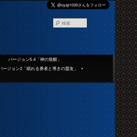
検
索
」
バージョン5.4「神の覚醒」
バージョン2「眠れる勇者と導きの盟友」