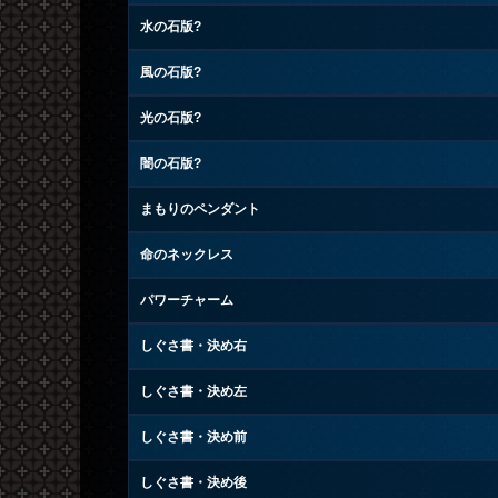
水の石版?
風の石版?
光の石版?
闇の石版?
まもりのペンダント
命のネックレス
パワーチャーム
しぐさ書・決め右
しぐさ書・決め左
しぐさ書・決め前
しぐさ書・決め後