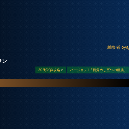
編集者:oyaj
ラン
30代DQX攻略
>
バージョン1「目覚めし五つの種族」