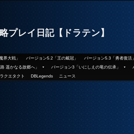
攻略プレイ日記【ドラテン】
「魔界大戦」
バージョン5.2「王の戴冠」
バージョン5.3「勇者復活
旅路 遥かなる故郷へ」
バージョン3「いにしえの竜の伝承」
ラクエタクト
DBLegends
ニュース