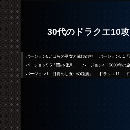
30代のドラクエ10
メインメニュー
バージョン5いばらの巫女と滅びの神
バージョン5.1
メインコンテンツへ移動
サブコンテンツへ移動
バージョン5.5「闇の根源」
バージョン4「5000年の
バージョン1「目覚めし五つの種族」
ドラクエ11
ド