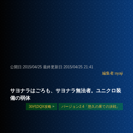
公開日:2015/04/25
最終更新日:2015/04/25 21:41
編集者:oyaji
サヨナラはごろも、サヨナラ無法者。ユニクロ装
備の弱体
30代DQX攻略
>
バージョン2.4「悠久の果ての決戦」