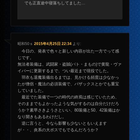
でも正直途中寝落ちしてました…
昭和50ｓ
2015年4月25日 22:34
より:
今日の、発表で色々と新しい内容が出た一方でって感
じです。
無法者装備は、武闘家・盗賊(バト・まもの)で黄龍・ヴァ
イパーに更新するまで、つい最近まで現役でした。
羽衣も退魔装備出るまでは、見かける頻度は少なかっ
たが僧侶・魔法の必須装備で、バザックスとかでも重宝
していました。
最近でた装備で一つの時代の終焉は感じていたため、
そのままでもよかったような気がするのは自分だけだろ
うか？素早さきようさといい、80装備と50、42装備はか
なり開きもあるわけだし。
逆に言うと、今なら影響も少ないともいえます
が・・、炎系の大ボスでもでるんだろうか？