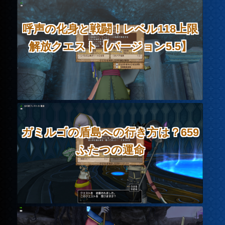
呼声の化身と戦闘！レベル118上限
解放クエスト【バージョン5.5】
ガミルゴの盾島への行き方は？659
ふたつの運命