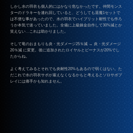
しかし水の羽衣も個人的にはかなり危なかったです。仲間モンス
ターのドラキーを連れ回していると、どうしても退魔1セットで
は不便な事があったので、水の羽衣でハイブリット耐性でも作ろ
うか本気で迷っていました。全備に上級錬金自作して30%減とか
笑えない…これは助かりました。
そして竜のおまもりも炎・光ダメージ25％減 → 炎・光ダメージ
20％減 に変更。後に追加されたロイヤルとビーナスが20%でし
たからね。
よく考えてみるとそれでも炎耐性20%もあるので弱くはない。た
だこれで水の羽衣サポが雇えなくなるかもと考えるとソロサポプ
レイには痛手かも知れません。