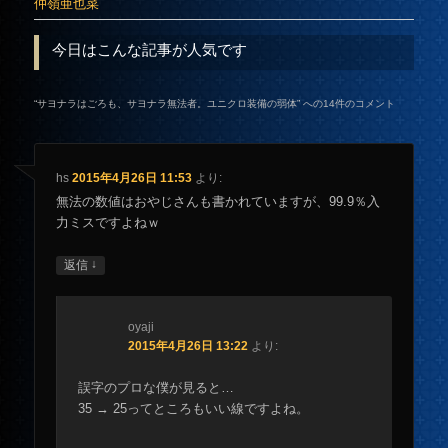
仲嶺亜也菜
今日はこんな記事が人気です
“
サヨナラはごろも、サヨナラ無法者。ユニクロ装備の弱体
” への14件のコメント
hs
2015年4月26日 11:53
より:
無法の数値はおやじさんも書かれていますが、99.9％入
力ミスですよねｗ
↓
返信
oyaji
2015年4月26日 13:22
より:
誤字のプロな僕が見ると…
35 → 25ってところもいい線ですよね。