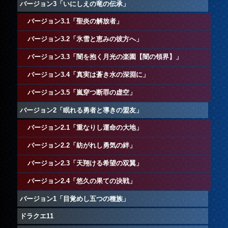
バージョン3「いにしえの竜の伝承」
バージョン3.1「聖炎の解放者」
バージョン3.2「氷雪と恵みの彼方へ」
バージョン3.3「闇を抱く月光の楽園【闇の領界】」
バージョン3.4「真実は蒼き水の深淵に」
バージョン3.5「嵐穿つ断罪の虚空」
バージョン2「眠れる勇者と導きの盟友」
バージョン2.1「重なりし運命の大地」
バージョン2.2「紡がれし勇気の絆」
バージョン2.3「天翔ける希望の双翼」
バージョン2.4「悠久の果ての決戦」
バージョン1「目覚めし五つの種族」
ドラクエ11