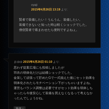
oyaji
2015年4月26日 13:19
より:
賢者で装備したい！うんうん、装備したい。
装備できないと知った時は軽くショックでした。
僧侶賢者で着まわせたら便利ですよねぇ。
まゆゆ
2015年4月26日 01:10
より:
思わず提案広場にも投稿しましたが
羽衣の弱体化だけは結構ショックでした。
金策して頑張って貯めたGで一式揃えた後にセット効果を
弱体化されたらモチベーション下がっちゃいますよね。
運営もバランス調整は必要ですがセット効果を弱体しち
ゃったら今後安心して装備を買えなくなるって考えなか
ったんでしょうかね。
↓
返信