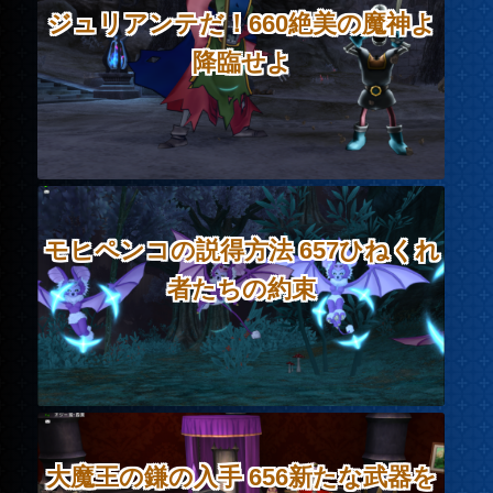
ジュリアンテだ！660絶美の魔神よ
降臨せよ
モヒペンコの説得方法 657ひねくれ
者たちの約束
大魔王の鎌の入手 656新たな武器を