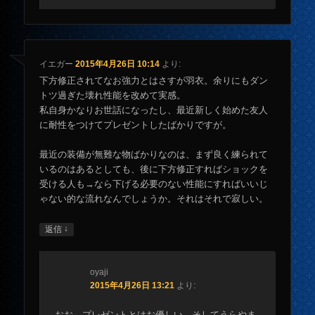
イエガー
2015年4月26日 10:14
より:
下方修正されてなお強力とはさすが羽衣。余りにもダン
トツ過ぎた壊れ性能を改めて実感。
私自身かなりお世話になったし、最近新しく始めた友人
に耐性をつけてプレゼントしたばかりですが。
最近の装備が無難な物ばかりなのは、まず良く練られて
いるのはあるとしても、後に下方修正すればショックを
受ける人も→なら下げる必要のない性能にすればいいじ
ゃない的な流れなんでしょうか。それはそれで寂しい。
↓
返信
oyaji
2015年4月26日 13:21
より:
おお…プレゼントとはお優しい。そしてうらやま