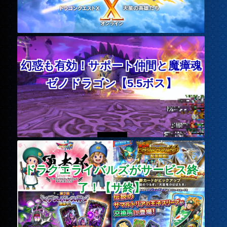
幻惑も有効！サポート仲間と魔瘴魂
ゼノドラゴン【5.5ボス】
ドラクエライバルズがサービス終
了！【サ終】