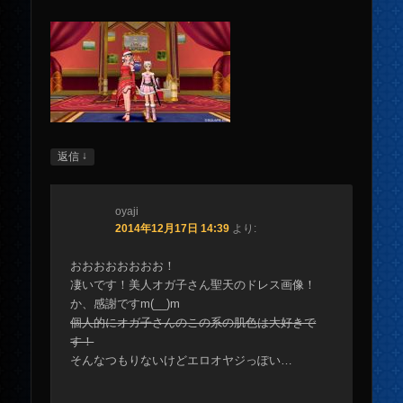
↓
返信
oyaji
2014年12月17日 14:39
より:
おおおおおおおお！
凄いです！美人オガ子さん聖天のドレス画像！
か、感謝ですm(__)m
個人的にオガ子さんのこの系の肌色は大好きで
す！
そんなつもりないけどエロオヤジっぽい…