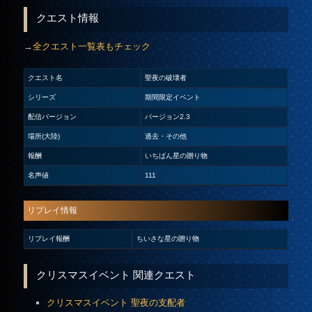
クエスト情報
→
全クエスト一覧表もチェック
クエスト名
聖夜の破壊者
シリーズ
期間限定イベント
配信バージョン
バージョン2.3
場所(大陸)
過去・その他
報酬
いちばん星の贈り物
名声値
111
リプレイ情報
リプレイ報酬
ちいさな星の贈り物
クリスマスイベント 関連クエスト
クリスマスイベント 聖夜の支配者