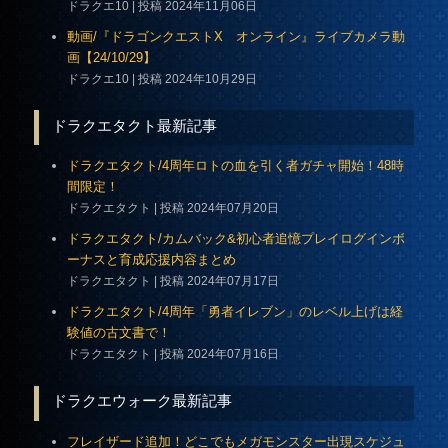
ドラクエ10
投稿 2024年11月06日
動画/『ドラゴンクエストX オンライン』ライブカメラ動
画【24/10/29】
ドラクエ10
投稿 2024年10月29日
ドラクエタクト最新記事
ドラクエタクト/4周年ロトの血を引く者ガチャ開始！48時
間限定！
ドラクエタクト
投稿 2024年07月20日
ドラクエタクト/カムバック&初心者追憶プレイログインボ
ーナスと育成応援内容まとめ
ドラクエタクト
投稿 2024年07月17日
ドラクエタクト/4周年「勇者イレブン」のレベル上げは経
験値の古文書で！
ドラクエタクト
投稿 2024年07月16日
ドラクエウォーク最新記事
フレイザード追加！どこでもメガモンスター出現スケジュ