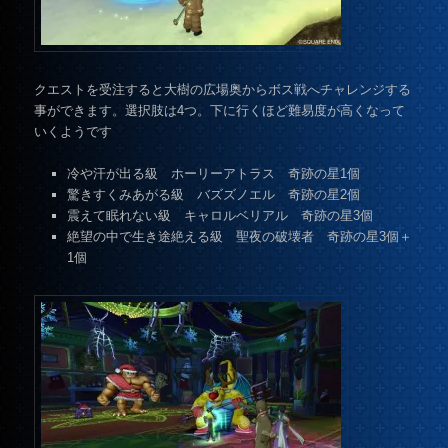
クエストを受注すると大樹の広場奥からボス戦へチャレンジする
事ができます。選択肢は4つ。下に行くほど難易度が高くなって
いくようです
冷や汗が出る級 ホーリーアトラス 奇跡の星1個
驚きすくみあがる級 バズズノエル 奇跡の星2個
震えて眠れない級 キャロルベリアル 奇跡の星3個
絶望の中で生き途絶える級 聖夜の破壊者 奇跡の星3個＋
1個