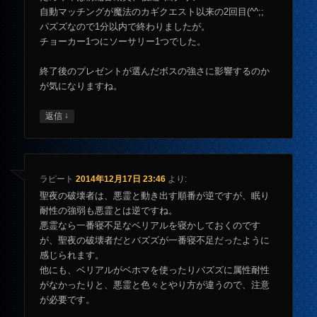
自動マッチングが魔法のカギクエスト以来の2回目(^^;;
パズズなので1分以内で終わりましたが。
チョーカー1つにソーサリー1つでした。
終了後のプレゼントが選んだボスの強さに影響するのか
が気になりますね。
↓
返信
ラピート
2014年12月17日 23:46
より:
聖夜の破壊者は、悪霊と動き出す順番が逆ですが、眠り
耐性の強弱も悪霊とは逆ですね。
悪霊なら一番寝不足なベリアルを寝かしておくのです
が、聖夜の破壊者だとバズズが一番寝不足だったように
感じられます。
他にも、ベリアルがベホマを使ったりバズズに属性耐性
がなかったりと、悪霊と色々とやり方が違うので、注意
が必要です。