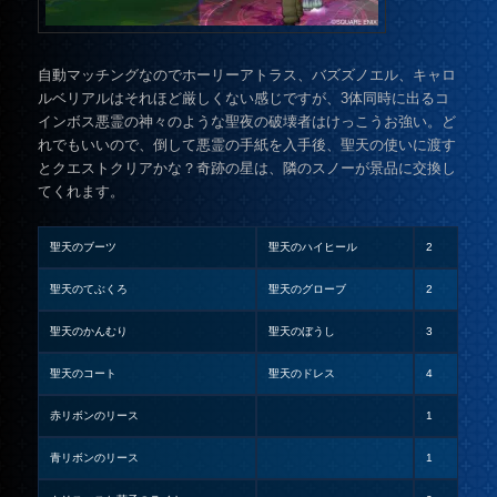
自動マッチングなのでホーリーアトラス、バズズノエル、キャロ
ルベリアルはそれほど厳しくない感じですが、3体同時に出るコ
インボス悪霊の神々のような聖夜の破壊者はけっこうお強い。ど
れでもいいので、倒して悪霊の手紙を入手後、聖天の使いに渡す
とクエストクリアかな？奇跡の星は、隣のスノーが景品に交換し
てくれます。
聖天のブーツ
聖天のハイヒール
2
聖天のてぶくろ
聖天のグローブ
2
聖天のかんむり
聖天のぼうし
3
聖天のコート
聖天のドレス
4
赤リボンのリース
1
青リボンのリース
1