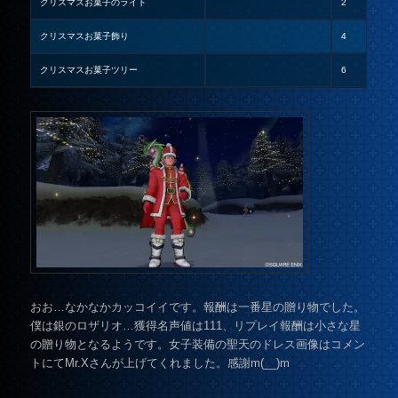
クリスマスお菓子のライト
2
クリスマスお菓子飾り
4
クリスマスお菓子ツリー
6
おお…なかなかカッコイイです。報酬は一番星の贈り物でした。
僕は銀のロザリオ…獲得名声値は111、リプレイ報酬は小さな星
の贈り物となるようです。女子装備の聖天のドレス画像はコメン
トにてMr.Xさんが上げてくれました。感謝m(__)m