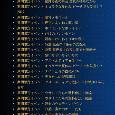
期間限定イベント 星降る夜の再会 聖夜を待ちながら
期間限定イベント キュララな夏休み ビーチで大公演！？
2017
期間限定イベント 夏宵メモワール
期間限定イベント 夜空にあまねく願い星
期間限定イベント ホイミントなホワイトデー
期間限定イベント ひげのバレンタイン
期間限定イベント 新春にわにわトリオの乱！
期間限定イベント 急襲 星夜祭！聖夜の支配者
期間限定イベント 急襲 星夜祭！白夜に消えた運転士
期間限定イベント 酸いも甘いも辛いもの
期間限定イベント アストルティア★ラリー
期間限定イベント キュララナ夏休み ビーチで大公演！？
期間限定イベント ナイトたちの血戦2016
期間限定イベント 美女たちの聖戦2016
期間限定イベント アストルティアで厄払い！決戦ゆく年く
る年
期間限定イベント ウサミミたちの聖杯伝説・後編
期間限定イベント ウサミミたちの聖杯伝説・前編
期間限定イベント 運命のウェディングベル
期間限定イベント 白熱！宿命のナイトたち
期間限定イベント 今年も美女たちの聖戦