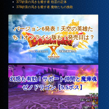
377砂漠の渇きを癒す者 怨霊の正体
378砂漠の渇きを癒す者 魔物たちの挽歌
バージョン6発表！天空の英雄た
ち！オフライン版も！発売日は？
幻惑も有効！サポート仲間と魔瘴魂
ゼノドラゴン【5.5ボス】