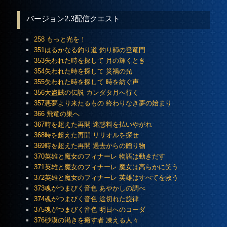
バージョン2.3配信クエスト
258 もっと光を！
351はるかなる釣り道 釣り師の登竜門
353失われた時を探して 月の輝くとき
354失われた時を探して 災禍の光
355失われた時を探して 時を紡ぐ声
356大盗賊の伝説 カンダタ月へ行く
357悪夢より来たるもの 終わりなき夢の始まり
366 飛竜の巣へ
367時を超えた再開 迷惑料を払いやがれ
368時を超えた再開 リリオルを探せ
369時を超えた再開 過去からの贈り物
370英雄と魔女のフィナーレ 物語は動きだす
371英雄と魔女のフィナーレ 魔女は高らかに笑う
372英雄と魔女のフィナーレ 英雄はすべてを救う
373魂がつまびく音色 あやかしの調べ
374魂がつまびく音色 途切れた旋律
375魂がつまびく音色 明日へのコーダ
376砂漠の渇きを癒す者 凍える人々