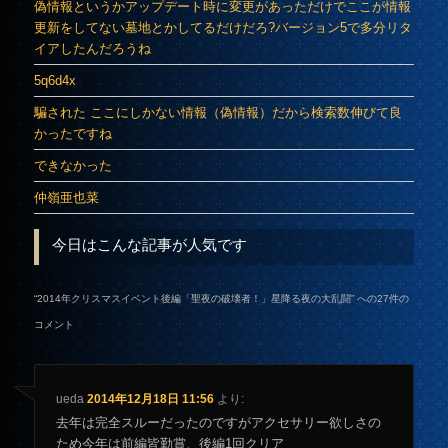
偽情報というかアップデート時に変更があっただけでここが情報
更新をしてない墓地とかしてるだけだろ?バージョン5で多分リタ
イアしたんだろうね
5q6d4x
騙された ここにしかない情報（偽情報）だから検索数伸びて良
かったですね
できなかった
仲嶺亜也菜
今日はこんな記事が人気です
“
2014年クリスマスイベント後編「聖夜の破壊者！」星降る夜の大乱闘
” への27件の
コメント
ueda
2014年12月18日 11:56
より:
去年は完全スルーだったのですがアクセサリー欲しさの
ため今年は前編皆勤賞、後編1回クリア