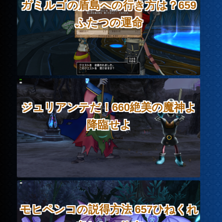
ガミルゴの盾島への行き方は？659
ふたつの運命
ジュリアンテだ！660絶美の魔神よ
降臨せよ
モヒペンコの説得方法 657ひねくれ