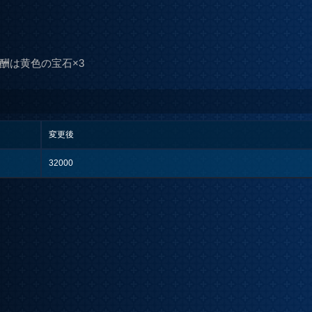
酬は黄色の宝石×3
変更後
32000