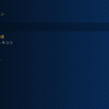
スン
の道
←今ココ
件