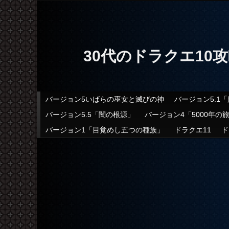
30代のドラクエ10
メインメニュー
バージョン5いばらの巫女と滅びの神
バージョン5.1
メインコンテンツへ移動
サブコンテンツへ移動
バージョン5.5「闇の根源」
バージョン4「5000年の
バージョン1「目覚めし五つの種族」
ドラクエ11
ド