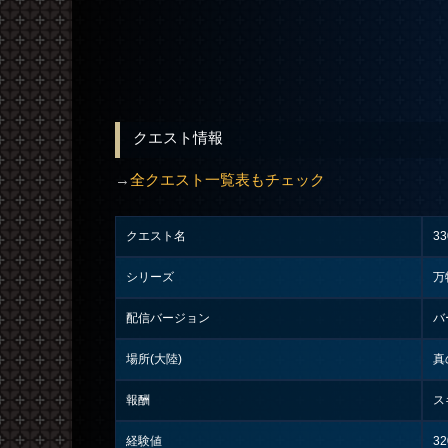
クエスト情報
→
全クエスト一覧表もチェック
クエスト名
3
シリーズ
万
配信バージョン
バ
場所(大陸)
真
報酬
ス
経験値
32