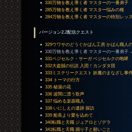
330万物を教え導く者 マスターの一番弟子
285万物を教え導く者 マスター悩みの種
284万物を教え導く者 マスターの特別レッ
バージョン2.2配信クエスト
329ウワサのどうぐかばん工房 かばん職人
330万物を教え導く者 マスターの一番弟子 
331ベジセルク・サーガ ベジセルクの咆哮
332大盗賊の伝説 入団！カンダタ団
333ミステリークエスト 妖魔のまなざし事
334 トーマの行方
335 秘湯の花
336 波間に漂う歌声
337 悩める楽器職人
338 いにしえの遺跡 探訪
339 船長より愛を込めて
340転職と天職 ジュアロとゾデラ
341転職と天職 踊り子と願いごと