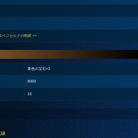
31ベジセルクの咆哮 >>
黄色の宝石×3
8000
16
試練