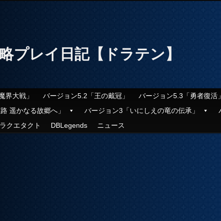
攻略プレイ日記【ドラテン】
「魔界大戦」
バージョン5.2「王の戴冠」
バージョン5.3「勇者復活
旅路 遥かなる故郷へ」
バージョン3「いにしえの竜の伝承」
ラクエタクト
DBLegends
ニュース