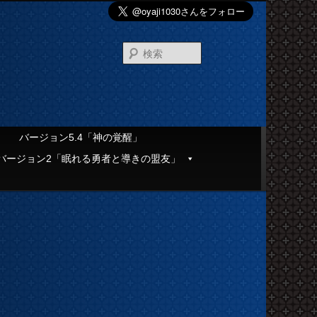
検
索
」
バージョン5.4「神の覚醒」
バージョン2「眠れる勇者と導きの盟友」