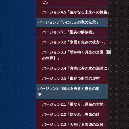
ご」
バージョン4.5「遙かなる未来への旅路」
バージョン3「いにしえの竜の伝承」
バージョン3.1「聖炎の解放者」
バージョン3.2「氷雪と恵みの彼方へ」
バージョン3.3「闇を抱く月光の楽園【闇
の領界】」
バージョン3.4「真実は蒼き水の深淵に」
バージョン3.5「嵐穿つ断罪の虚空」
バージョン2「眠れる勇者と導きの盟
友」
バージョン2.1「重なりし運命の大地」
バージョン2.2「紡がれし勇気の絆」
バージョン2.3「天翔ける希望の双翼」