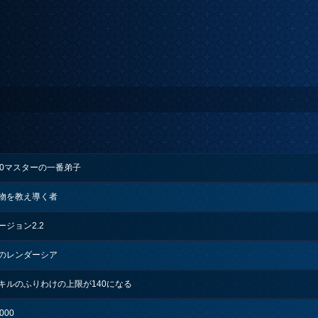
30マスターの一番弟子
物を教え導く者
ージョン2.2
のレンダーシア
キルのふりわけの上限が140になる
000