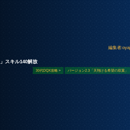
編集者:oyaj
」スキル140解放
30代DQX攻略
>
バージョン2.3「天翔ける希望の双翼」