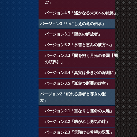
ご」
バージョン4.5「遙かなる未来への旅路」
バージョン3「いにしえの竜の伝承」
バージョン3.1「聖炎の解放者」
バージョン3.2「氷雪と恵みの彼方へ」
バージョン3.3「闇を抱く月光の楽園【闇
の領界】」
バージョン3.4「真実は蒼き水の深淵に」
バージョン3.5「嵐穿つ断罪の虚空」
バージョン2「眠れる勇者と導きの盟
友」
バージョン2.1「重なりし運命の大地」
バージョン2.2「紡がれし勇気の絆」
バージョン2.3「天翔ける希望の双翼」