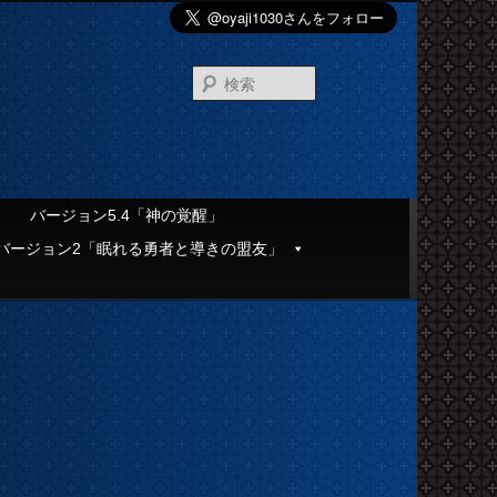
検
索
」
バージョン5.4「神の覚醒」
バージョン2「眠れる勇者と導きの盟友」