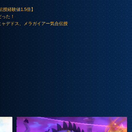
授経験値1.5倍】
だった！
マヒャデドス、メラガイアー気合伝授