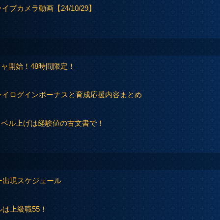
ブカメラ動画【24/10/29】
ャ開始！48時間限定！
レイログインボーナスと育成応援内容まとめ
レベル上げは経験値の古文書で！
ー出現スケジュール
は上級職55！