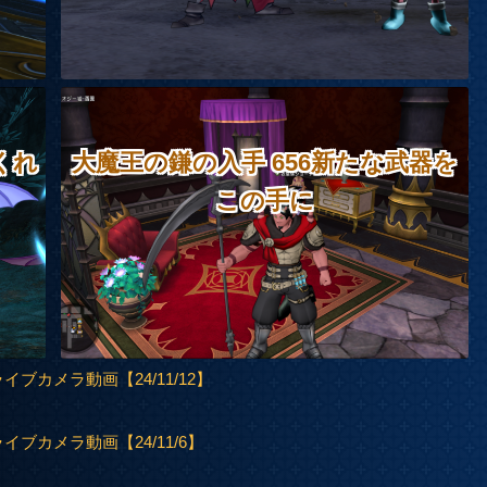
くれ
大魔王の鎌の入手 656新たな武器を
この手に
ブカメラ動画【24/11/12】
ブカメラ動画【24/11/6】