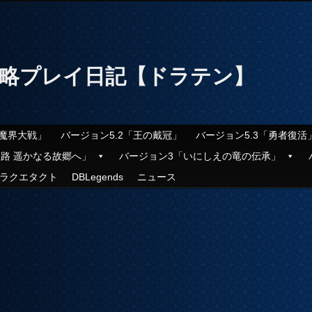
攻略プレイ日記【ドラテン】
「魔界大戦」
バージョン5.2「王の戴冠」
バージョン5.3「勇者復活
旅路 遥かなる故郷へ」
バージョン3「いにしえの竜の伝承」
ラクエタクト
DBLegends
ニュース