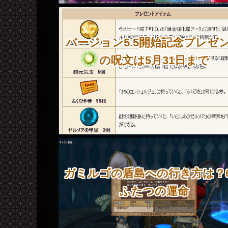
バージョン5.5開始記念プレゼ
の呪文は5月31日まで
ガミルゴの盾島への行き方は？6
ふたつの運命