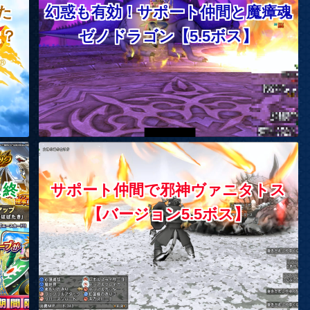
た
幻惑も有効！サポート仲間と魔瘴魂
は？
ゼノドラゴン【5.5ボス】
ス終
サポート仲間で邪神ヴァニタトス
【バージョン5.5ボス】