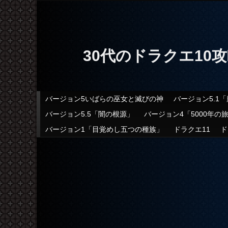
30代のドラクエ10
メインメニュー
バージョン5いばらの巫女と滅びの神
バージョン5.1
メインコンテンツへ移動
サブコンテンツへ移動
バージョン5.5「闇の根源」
バージョン4「5000年の
バージョン1「目覚めし五つの種族」
ドラクエ11
ド