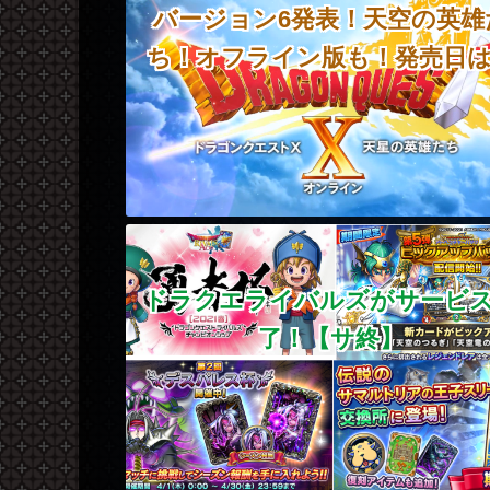
バージョン6発表！天空の英雄
ち！オフライン版も！発売日
ドラクエライバルズがサービ
了！【サ終】