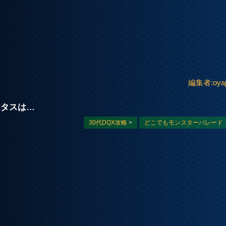
編集者:oyaj
ータスは…
30代DQX攻略
>
どこでもモンスターパレード