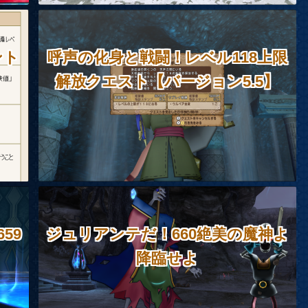
ント
呼声の化身と戦闘！レベル118上限
解放クエスト【バージョン5.5】
59
ジュリアンテだ！660絶美の魔神よ
降臨せよ