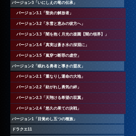
バージョン3「いにしえの竜の伝承」
バージョン3.1「聖炎の解放者」
バージョン3.2「氷雪と恵みの彼方へ」
バージョン3.3「闇を抱く月光の楽園【闇の領界】」
バージョン3.4「真実は蒼き水の深淵に」
バージョン3.5「嵐穿つ断罪の虚空」
バージョン2「眠れる勇者と導きの盟友」
バージョン2.1「重なりし運命の大地」
バージョン2.2「紡がれし勇気の絆」
バージョン2.3「天翔ける希望の双翼」
バージョン2.4「悠久の果ての決戦」
バージョン1「目覚めし五つの種族」
ドラクエ11