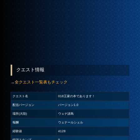
クエスト情報
→
全クエスト一覧表もチェック
クエスト名
018王家の本であります！
配信バージョン
バージョン1.0
場所(大陸)
ウェナ諸島
報酬
ウェナールシェル
経験値
4128
特訓スタンプ
9