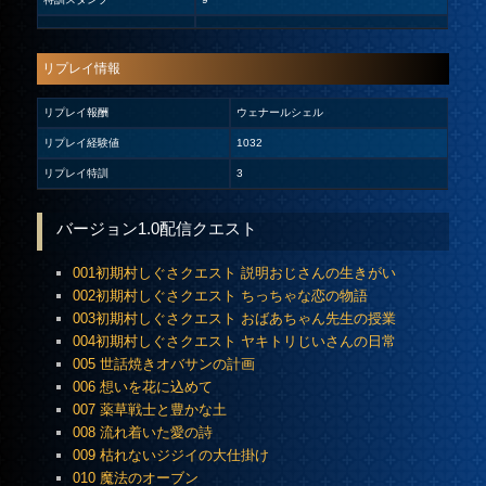
リプレイ情報
リプレイ報酬
ウェナールシェル
リプレイ経験値
1032
リプレイ特訓
3
バージョン1.0配信クエスト
001初期村しぐさクエスト 説明おじさんの生きがい
002初期村しぐさクエスト ちっちゃな恋の物語
003初期村しぐさクエスト おばあちゃん先生の授業
004初期村しぐさクエスト ヤキトリじいさんの日常
005 世話焼きオバサンの計画
006 想いを花に込めて
007 薬草戦士と豊かな土
008 流れ着いた愛の詩
009 枯れないジジイの大仕掛け
010 魔法のオーブン