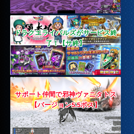
ドラクエライバルズがサービス終
了！【サ終】
サポート仲間で邪神ヴァニタトス
【バージョン5.5ボス】