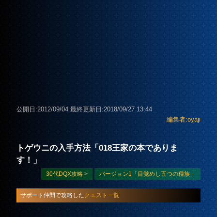
公開日:2012/09/04
最終更新日:2018/09/27 13:44
編集者:oyaji
トゲウニの入手方法「018王家の本でありま
す！」
30代DQX攻略
>
バージョン1「目覚めし五つの種族」
サポート仲間で攻略した
クエスト一覧