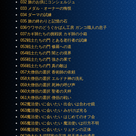
032 旅のお供にコンシェルジュ
033 メダル・オーナーの悔恨
034 ダーマの試練
035 旅の終わりと記憶の石
036ウワサのどうぐかばん工房 ガンコ職人の息子
037カギ師たちの挑戦状 カギ師の小箱
052戦士たちの門 とある老行者の試練
053戦士たちの門 修羅への道
054戦士たちの門 闇との境界
055戦士たちの門 強さの果て
056戦士たちの門 真の敵は
057大僧侶の選択 香術師の依頼
058大僧侶の選択 エルドナ神の洗礼
059大僧侶の選択 死神の呼び声
060大僧侶の選択 聖者の天秤
061大僧侶の選択 僧侶の戦い
062魔法使いに会いたい 出会いは合わせ鏡
063魔法使いに会いたい みがけば光る
064魔法使いに会いたい はじめてのオフ会
065魔法使いに会いたい 魔法使いは行方不明
066魔法使いに会いたい リュナンの正体
067偉大なる武闘家の足跡 超天道士の遺産