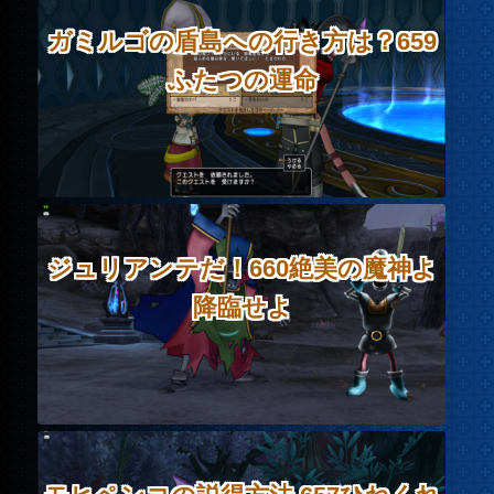
ガミルゴの盾島への行き方は？659
ふたつの運命
ジュリアンテだ！660絶美の魔神よ
降臨せよ