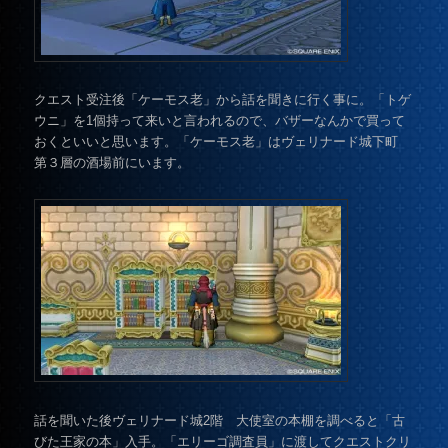
クエスト受注後「ケーモス老」から話を聞きに行く事に。「トゲ
ウニ」を1個持って来いと言われるので、バザーなんかで買って
おくといいと思います。「ケーモス老」はヴェリナード城下町
第３層の酒場前にいます。
話を聞いた後ヴェリナード城2階 大使室の本棚を調べると「古
びた王家の本」入手。「エリーゴ調査員」に渡してクエストクリ