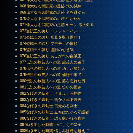
068偉大なる武闘家の足跡 弐の試練
069偉大なる武闘家の足跡 名を継ぐ者
070偉大なる武闘家の足跡 生か死か
071偉大なる武闘家の足跡 ヤーン 涙の鉄拳
072盗賊王の誇り トレジャーハント！
073盗賊王の誇り 形見を取り返せ！
074盗賊王の誇り ブデチョの依頼
075盗賊王の誇り 盗賊の心意気
076盗賊王の誇り あこがれの盗賊王
077伝説の旅芸人への道 旅芸人の弟子
078伝説の旅芸人への道 消えた旅芸人
079伝説の旅芸人への道 修行の果てに
080伝説の旅芸人への道 芸を忘れた男
081伝説の旅芸人への道 笑いの極み
082なげきの妖剣士 さまよえる怪物
083なげきの妖剣士 明かされる過去
084なげきの妖剣士 目覚める剣士
085なげきの妖剣士 立ちはだかる守護者
086なげきの妖剣士 語り継がれる真実
087動き出した時間 いにしえの皇子
088動き出した時間 憎しみは時を超えて