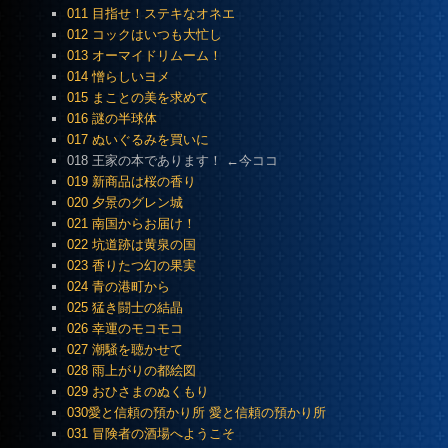
011 目指せ！ステキなオネエ
012 コックはいつも大忙し
013 オーマイドリムーム！
014 憎らしいヨメ
015 まことの美を求めて
016 謎の半球体
017 ぬいぐるみを買いに
018 王家の本であります！ ←今ココ
019 新商品は桜の香り
020 夕景のグレン城
021 南国からお届け！
022 坑道跡は黄泉の国
023 香りたつ幻の果実
024 青の港町から
025 猛き闘士の結晶
026 幸運のモコモコ
027 潮騒を聴かせて
028 雨上がりの都絵図
029 おひさまのぬくもり
030愛と信頼の預かり所 愛と信頼の預かり所
031 冒険者の酒場へようこそ