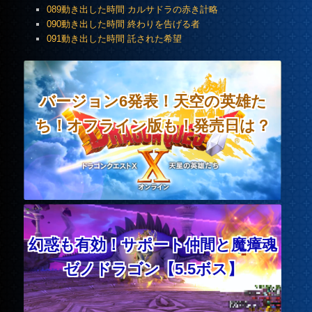
089動き出した時間 カルサドラの赤き計略
090動き出した時間 終わりを告げる者
091動き出した時間 託された希望
バージョン6発表！天空の英雄た
ち！オフライン版も！発売日は？
幻惑も有効！サポート仲間と魔瘴魂
ゼノドラゴン【5.5ボス】