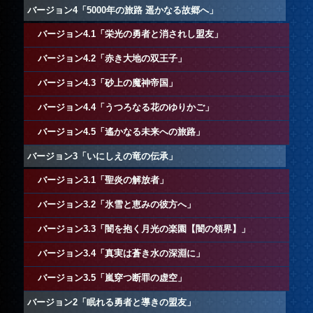
バージョン4「5000年の旅路 遥かなる故郷へ」
バージョン4.1「栄光の勇者と消されし盟友」
バージョン4.2「赤き大地の双王子」
バージョン4.3「砂上の魔神帝国」
バージョン4.4「うつろなる花のゆりかご」
バージョン4.5「遙かなる未来への旅路」
バージョン3「いにしえの竜の伝承」
バージョン3.1「聖炎の解放者」
バージョン3.2「氷雪と恵みの彼方へ」
バージョン3.3「闇を抱く月光の楽園【闇の領界】」
バージョン3.4「真実は蒼き水の深淵に」
バージョン3.5「嵐穿つ断罪の虚空」
バージョン2「眠れる勇者と導きの盟友」