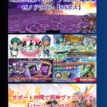
ゼノドラゴン【5.5ボス】
ドラクエライバルズがサービス終
了！【サ終】
サポート仲間で邪神ヴァニタトス
【バージョン5.5ボス】