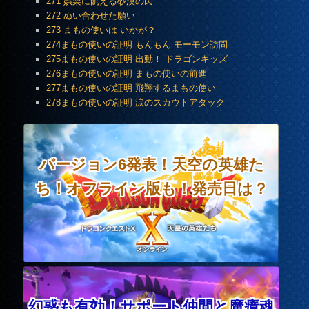
271 娯楽に飢える砂漠の民
272 ぬい合わせた願い
273 まもの使いは いかが？
274まもの使いの証明 もんもん モーモン訪問
275まもの使いの証明 出動！ ドラゴンキッズ
276まもの使いの証明 まもの使いの前進
277まもの使いの証明 飛翔するまもの使い
278まもの使いの証明 涙のスカウトアタック
バージョン6発表！天空の英雄た
ち！オフライン版も！発売日は？
幻惑も有効！サポート仲間と魔瘴魂