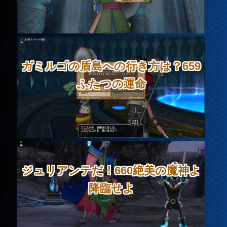
ガミルゴの盾島への行き方は？659
ふたつの運命
ジュリアンテだ！660絶美の魔神よ
降臨せよ