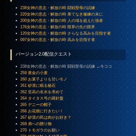
238女神の意志・解放の時 闘戦聖母の試練
220女神の意志・解放の時 果てなき修練の末に
200女神の意志・解放の時 人の域を超えた強者
176女神の意志・解放の時 限界の先の限界
120女神の意志・解放の時 さらなる高みを目指す者
097女神の意志・解放の時 高みを目指す者
バージョン2.0配信クエスト
238女神の意志・解放の時 闘戦聖母の試練 ←今ココ
259 黄金の小麦
260 お菓子よりも甘いモノ
261 砂漠に眠る秘石
262 至高の名水を求めて
264 タイタス号の羅針盤
265 デニーの帽子
266 お花畑に行きたい！
267 砂漠の民は肉がお好き？
269 弟への贈り物
270 トモガラのお願い