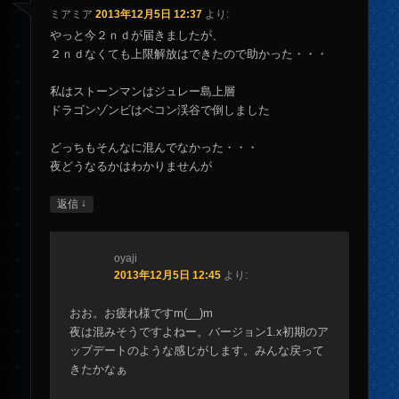
ミアミア
2013年12月5日 12:37
より:
やっと今２ｎｄが届きましたが、
２ｎｄなくても上限解放はできたので助かった・・・
私はストーンマンはジュレー島上層
ドラゴンゾンビはベコン渓谷で倒しました
どっちもそんなに混んでなかった・・・
夜どうなるかはわかりませんが
↓
返信
oyaji
2013年12月5日 12:45
より:
おお。お疲れ様ですm(__)m
夜は混みそうですよねー。バージョン1.x初期のア
ップデートのような感じがします。みんな戻って
きたかなぁ