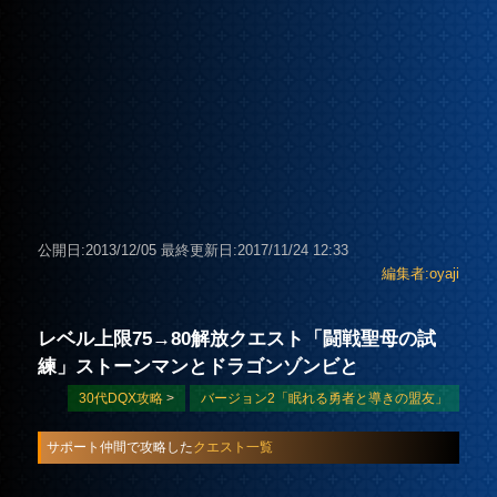
公開日:2013/12/05
最終更新日:2017/11/24 12:33
編集者:oyaji
レベル上限75→80解放クエスト「闘戦聖母の試
練」ストーンマンとドラゴンゾンビと
30代DQX攻略
>
バージョン2「眠れる勇者と導きの盟友」
サポート仲間で攻略した
クエスト一覧