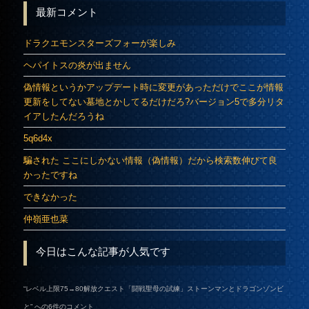
最新コメント
ドラクエモンスターズフォーが楽しみ
ヘパイトスの炎が出ません
偽情報というかアップデート時に変更があっただけでここが情報
更新をしてない墓地とかしてるだけだろ?バージョン5で多分リタ
イアしたんだろうね
5q6d4x
騙された ここにしかない情報（偽情報）だから検索数伸びて良
かったですね
できなかった
仲嶺亜也菜
今日はこんな記事が人気です
“
レベル上限75→80解放クエスト「闘戦聖母の試練」ストーンマンとドラゴンゾンビ
と
” への6件のコメント