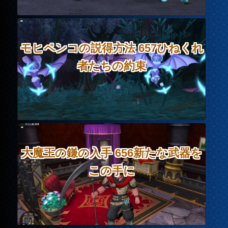
モヒペンコの説得方法 657ひねくれ
者たちの約束
大魔王の鎌の入手 656新たな武器を
この手に