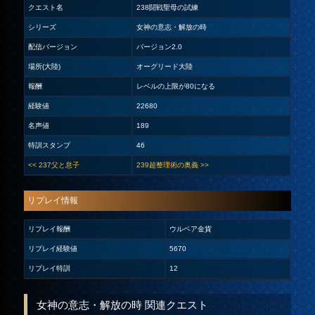
クエスト名
238闘戦聖母の試練
シリーズ
女神の意志・解放の時
配信バージョン
バージョン2.0
場所(大陸)
オーグリード大陸
報酬
レベルの上限が80になる
経験値
22680
名声値
189
特訓スタンプ
46
<< 237父と息子
239超整理術の奥義 >>
リプレイ情報
リプレイ報酬
ウルベア金貨
リプレイ経験値
5670
リプレイ特訓
12
女神の意志・解放の時 関連クエスト