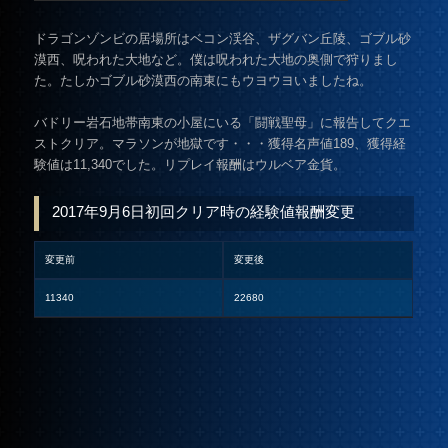
ドラゴンゾンビの居場所はベコン渓谷、ザグバン丘陵、ゴブル砂
漠西、呪われた大地など。僕は呪われた大地の奥側で狩りまし
た。たしかゴブル砂漠西の南東にもウヨウヨいましたね。
バドリー岩石地帯南東の小屋にいる「闘戦聖母」に報告してクエ
ストクリア。マラソンが地獄です・・・獲得名声値189、獲得経
験値は11,340でした。リプレイ報酬はウルベア金貨。
2017年9月6日初回クリア時の経験値報酬変更
変更前
変更後
11340
22680