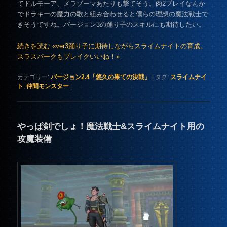
てドルモーア、メラゾーマあたりも撃てそう。肉2プレイなんか
でドラキーの魔力の歌と組み合わせると僕らの理想の魔法戦士で
きそうですね。バージョン3の踊り子のスキルにも期待したい。
続きを読む «ver3踊り子に期待しながらスライムナイトの育成。
スラスパークもブレイクいいね！»
カテゴリー:
バージョン2.4「悠久の果ての決戦」
|
タグ:
スライムナイ
ト
,
仲間モンスター
|
やっぱ剣でしょ！魔法戦士&スライムナイト用の
攻魔装備