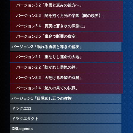
バージョン3.2「氷雪と恵みの彼方へ」
バージョン3.3「闇を抱く月光の楽園【闇の領界】」
バージョン3.4「真実は蒼き水の深淵に」
バージョン3.5「嵐穿つ断罪の虚空」
バージョン2「眠れる勇者と導きの盟友」
バージョン2.1「重なりし運命の大地」
バージョン2.2「紡がれし勇気の絆」
バージョン2.3「天翔ける希望の双翼」
バージョン2.4「悠久の果ての決戦」
バージョン1「目覚めし五つの種族」
ドラクエ11
ドラクエタクト
DBLegends