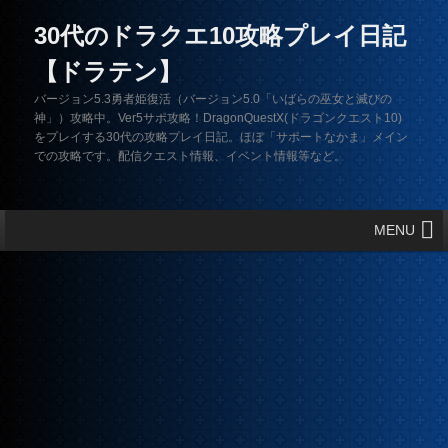
30代のドラクエ10攻略プレイ日記
【ドラテン】
バージョン5.3勇者姫復活（バージョン5.0「いばらの巫女と滅びの
神」）攻略中。Ver5サポ攻略！DragonQuestX(ドラゴンクエスト10)
をプレイする30代の攻略プレイ日記。ほぼ「サポートなかま」メイン
での攻略です。配信クエスト情報、イベント情報等など。
メインメニュー
MENU
メインコンテンツへ移動
サブコンテンツへ移動