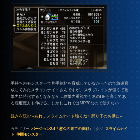
手持ちのモンスターで片手剣枠を育成していなかったので急遽育
成してみたスライムナイトさんですが、スラブレイクが強くて攻
撃力に特化するとなかなか…攻撃力重視でも素のHPも高くてあ
る程度魔力も伸びる。しかしこれではMP70なので使えない
続きを読む «あれ…スライムナイト強くね？踊り子のお供に»
カテゴリー:
バージョン2.4「悠久の果ての決戦」
|
タグ:
スライムナイ
ト
,
仲間モンスター
|