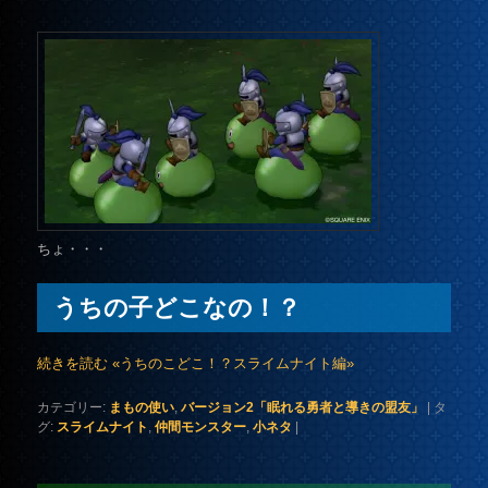
ちょ・・・
うちの子どこなの！？
続きを読む «うちのこどこ！？スライムナイト編»
カテゴリー:
まもの使い
,
バージョン2「眠れる勇者と導きの盟友」
|
タ
グ:
スライムナイト
,
仲間モンスター
,
小ネタ
|