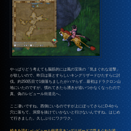
やっぱりどう考えても脳筋的には風の宝珠の「気まぐれな追撃」
が欲しいので、昨日は落とすらしいキングリザードひたすらに討
伐。約250匹目で1個落ちましたがハマらず…最初はドラクロン山
地にいたのですが、慣れてきたら湧きが追いつかなくなったので
真、偽のレビュール街道北へ。
ここ凄いですね。西側にいるのですが上にぼってさらにD-4から
穴に落ちて、洞窟を抜けていかないと行けないんですね。はじめ
て行きました。久しぶりにワクワク。
続きを読む «レビュール街道北キングリザードで気まぐれな追