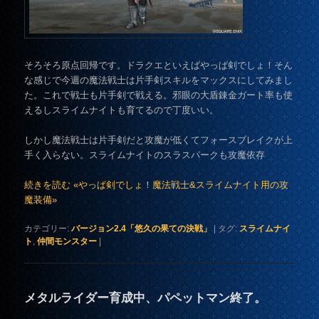
そろそろ原点回帰です。ドラクエといえばやっぱ剣でしょ！そん
な感じで今週の魔法戦士は片手剣スキルをマックスにしてみまし
た。これで戦士も片手剣で戦える。邪眼の大盾錬金ガート率も使
えるしスライムナイトも育てるので丁度いい。
しかし魔法戦士は片手剣だと攻魔が低くてフォースブレイクが上
手く入らない。スライムナイトのスラスパークも攻魔依存
続きを読む «やっぱ剣でしょ！魔法戦士&スライムナイト用の攻
魔装備»
カテゴリー:
バージョン2.4「悠久の果ての決戦」
|
タグ:
スライムナイ
ト
,
仲間モンスター
|
メタルライダー育成中、パペットマン終了。