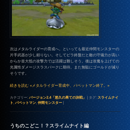
次はメタルライダーの育成へ。といっても最近仲間モンスターの
片手武器が少し頼りない。そしてピラ終盤だと敵の守備力が高い
からか並大抵の攻撃力では活躍は難しそう。後は攻魔を上げての
光属性ダメージスラスパークに期待。また無駄にゴールドが減り
そうです。
続きを読む «メタルライダー育成中、パペットマン終了。»
カテゴリー:
バージョン2.4「悠久の果ての決戦」
|
タグ:
スライムナイ
ト
,
パペットマン
,
仲間モンスター
|
うちのこどこ！？スライムナイト編