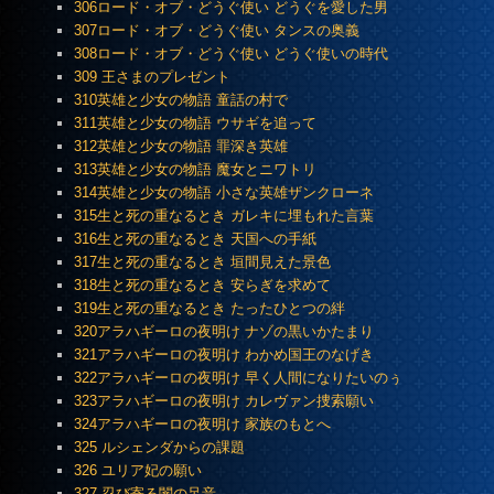
306ロード・オブ・どうぐ使い どうぐを愛した男
307ロード・オブ・どうぐ使い タンスの奥義
308ロード・オブ・どうぐ使い どうぐ使いの時代
309 王さまのプレゼント
310英雄と少女の物語 童話の村で
311英雄と少女の物語 ウサギを追って
312英雄と少女の物語 罪深き英雄
313英雄と少女の物語 魔女とニワトリ
314英雄と少女の物語 小さな英雄ザンクローネ
315生と死の重なるとき ガレキに埋もれた言葉
316生と死の重なるとき 天国への手紙
317生と死の重なるとき 垣間見えた景色
318生と死の重なるとき 安らぎを求めて
319生と死の重なるとき たったひとつの絆
320アラハギーロの夜明け ナゾの黒いかたまり
321アラハギーロの夜明け わかめ国王のなげき
322アラハギーロの夜明け 早く人間になりたいのぅ
323アラハギーロの夜明け カレヴァン捜索願い
324アラハギーロの夜明け 家族のもとへ
325 ルシェンダからの課題
326 ユリア妃の願い
327 忍び寄る闇の足音