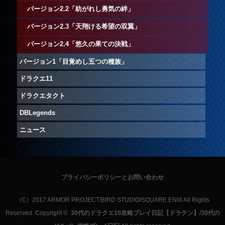
バージョン2.2「紡がれし勇気の絆」
バージョン2.3「天翔ける希望の双翼」
バージョン2.4「悠久の果ての決戦」
バージョン1「目覚めし五つの種族」
ドラクエ11
ドラクエタクト
DBLegends
ニュース
プライバシーポリシーとお問い合わせ
（C）2017 ARMOR PROJECT/BIRD STUDIO/SQUARE ENIX All Rights
Reserved. Copyright ©
30代のドラクエ10攻略プレイ日記【ドラテン】
/
30代の