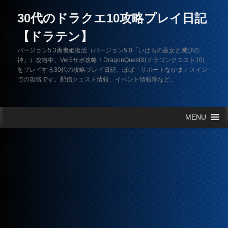
30代のドラクエ10攻略プレイ日記
【ドラテン】
バージョン5.3勇者姫復活（バージョン5.0「いばらの巫女と滅びの
神」）攻略中。Ver5サポ攻略！DragonQuestX(ドラゴンクエスト10)
をプレイする30代の攻略プレイ日記。ほぼ「サポートなかま」メイン
での攻略です。配信クエスト情報、イベント情報等など。
メインメニュー
MENU
メインコンテンツへ移動
サブコンテンツへ移動