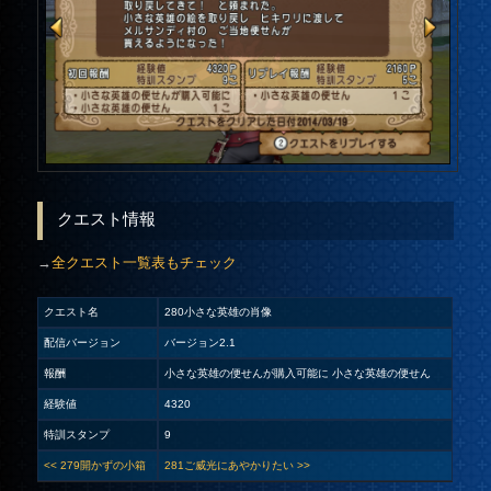
クエスト情報
→
全クエスト一覧表もチェック
クエスト名
280小さな英雄の肖像
配信バージョン
バージョン2.1
報酬
小さな英雄の便せんが購入可能に 小さな英雄の便せん
経験値
4320
特訓スタンプ
9
<< 279開かずの小箱
281ご威光にあやかりたい >>