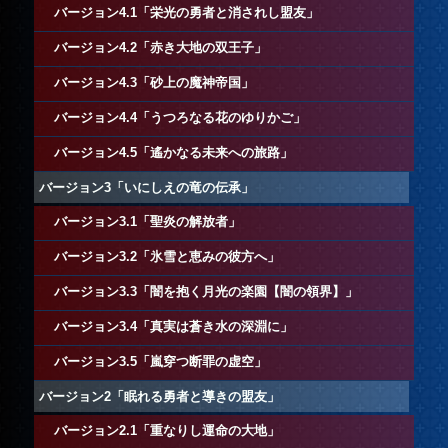
バージョン4.1「栄光の勇者と消されし盟友」
バージョン4.2「赤き大地の双王子」
バージョン4.3「砂上の魔神帝国」
バージョン4.4「うつろなる花のゆりかご」
バージョン4.5「遙かなる未来への旅路」
バージョン3「いにしえの竜の伝承」
バージョン3.1「聖炎の解放者」
バージョン3.2「氷雪と恵みの彼方へ」
バージョン3.3「闇を抱く月光の楽園【闇の領界】」
バージョン3.4「真実は蒼き水の深淵に」
バージョン3.5「嵐穿つ断罪の虚空」
バージョン2「眠れる勇者と導きの盟友」
バージョン2.1「重なりし運命の大地」