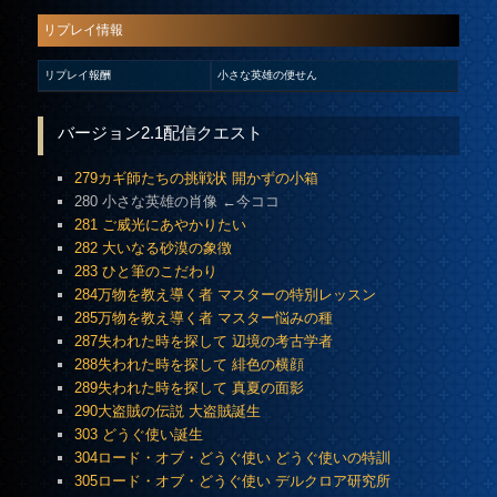
リプレイ情報
リプレイ報酬
小さな英雄の便せん
バージョン2.1配信クエスト
279カギ師たちの挑戦状 開かずの小箱
280 小さな英雄の肖像 ←今ココ
281 ご威光にあやかりたい
282 大いなる砂漠の象徴
283 ひと筆のこだわり
284万物を教え導く者 マスターの特別レッスン
285万物を教え導く者 マスター悩みの種
287失われた時を探して 辺境の考古学者
288失われた時を探して 緋色の横顔
289失われた時を探して 真夏の面影
290大盗賊の伝説 大盗賊誕生
303 どうぐ使い誕生
304ロード・オブ・どうぐ使い どうぐ使いの特訓
305ロード・オブ・どうぐ使い デルクロア研究所