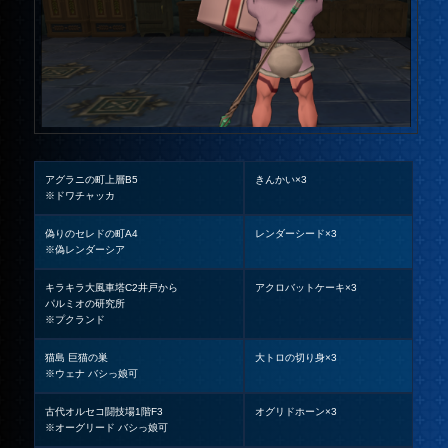
アグラニの町上層B5
きんかい×3
※ドワチャッカ
偽りのセレドの町A4
レンダーシード×3
※偽レンダーシア
キラキラ大風車塔C2井戸から
アクロバットケーキ×3
パルミオの研究所
※プクランド
猫島 巨猫の巣
大トロの切り身×3
※ウェナ バシっ娘可
古代オルセコ闘技場1階F3
オグリドホーン×3
※オーグリード バシっ娘可