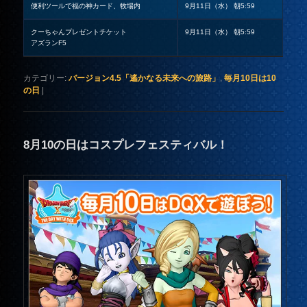
便利ツールで福の神カード、牧場内
9月11日（水） 朝5:59
クーちゃんプレゼントチケット
9月11日（水） 朝5:59
アズランF5
カテゴリー:
バージョン4.5「遙かなる未来への旅路」
,
毎月10日は10
の日
|
8月10の日はコスプレフェスティバル！