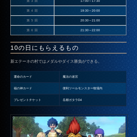
第 3 回
17:00～17:30
第 4 回
19:30～20:00
第 5 回
20:30～21:00
第 6 回
21:30～22:00
10の日にもらえるもの
新エテーネの村ではメダルやダイス勝負ができる。
運命のカード
魔法の迷宮
福の神カード
便利ツールモンスター牧場内
プレゼントチケット
岳都ガタラD4