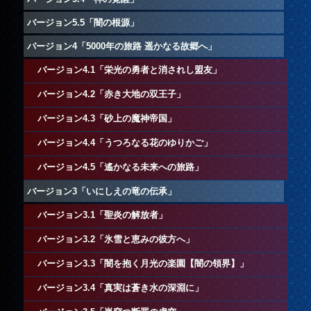
バージョン5.5「闇の根源」
バージョン4「5000年の旅路 遥かなる故郷へ」
バージョン4.1「栄光の勇者と消されし盟友」
バージョン4.2「赤き大地の双王子」
バージョン4.3「砂上の魔神帝国」
バージョン4.4「うつろなる花のゆりかご」
バージョン4.5「遙かなる未来への旅路」
バージョン3「いにしえの竜の伝承」
バージョン3.1「聖炎の解放者」
バージョン3.2「氷雪と恵みの彼方へ」
バージョン3.3「闇を抱く月光の楽園【闇の領界】」
バージョン3.4「真実は蒼き水の深淵に」