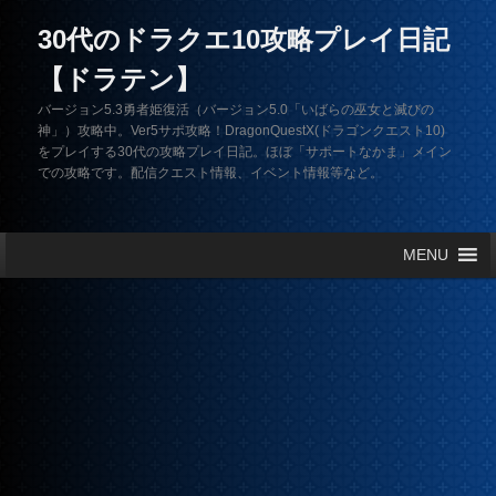
30代のドラクエ10攻略プレイ日記
【ドラテン】
バージョン5.3勇者姫復活（バージョン5.0「いばらの巫女と滅びの
神」）攻略中。Ver5サポ攻略！DragonQuestX(ドラゴンクエスト10)
をプレイする30代の攻略プレイ日記。ほぼ「サポートなかま」メイン
での攻略です。配信クエスト情報、イベント情報等など。
メインメニュー
MENU
メインコンテンツへ移動
サブコンテンツへ移動