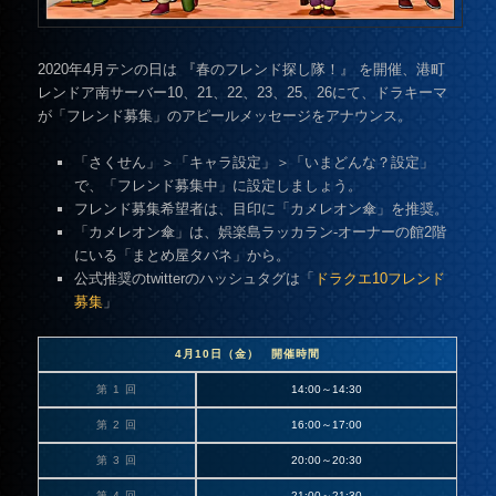
2020年4月テンの日は 『春のフレンド探し隊！』 を開催、港町
レンドア南サーバー10、21、22、23、25、26にて、ドラキーマ
が「フレンド募集」のアピールメッセージをアナウンス。
「さくせん」＞「キャラ設定」＞「いまどんな？設定」
で、「フレンド募集中」に設定しましょう。
フレンド募集希望者は、目印に「カメレオン傘」を推奨。
「カメレオン傘」は、娯楽島ラッカラン-オーナーの館2階
にいる「まとめ屋タバネ」から。
公式推奨のtwitterのハッシュタグは「
ドラクエ10フレンド
募集
」
4月10日（金） 開催時間
第 1 回
14:00～14:30
第 2 回
16:00～17:00
第 3 回
20:00～20:30
第 4 回
21:00～21:30