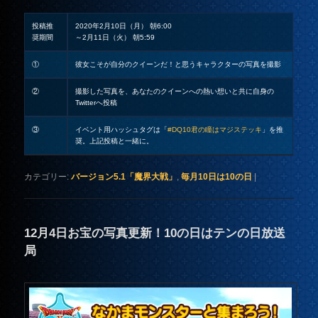
投稿推
2020年2月10日（月） 朝6:00
奨期間
～2月11日（火） 朝5:59
①
彼女こそが自分のクイーンだ！と思うキャラクターの写真を撮影
②
撮影した写真を、あなたのクイーンへの熱い想いと共に自身の
Twitterへ投稿
③
イベント用ハッシュタグは「
#DQ10君の瞳はマジステッキ
」を推
奨。上記投稿と一緒に。
カテゴリー:
バージョン5.1「魔界大戦」
,
毎月10日は10の日
|
12月4日お宝の写真更新！10の日はテンの日放送
局