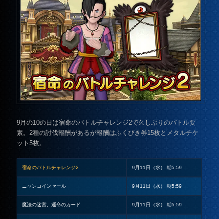
9月の10の日は宿命のバトルチャレンジ2で久しぶりのバトル要
素。2種の討伐報酬があるが報酬はふくびき券15枚とメタルチケ
ット5枚。
宿命のバトルチャレンジ2
9月11日（水） 朝5:59
ニャンコインセール
9月11日（水） 朝5:59
魔法の迷宮、運命のカード
9月11日（水） 朝5:59