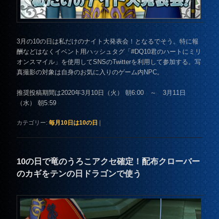
3月の10の日は私だけのナイト大発表会！となるでそう。特に報
酬などはなくイベント用ハッシュタグ「#DQ10君のハートにミリ
オンスマイル」を使用してSNSのTwitterを利用して参加する。写
真撮影の対象は自身のお気に入りのゲーム内NPC。
推奨投稿期間は2020年3月10日（火） 朝6:00 ～ 3月11日
（水） 朝5:59
カテゴリー:
毎月10日は10の日
|
10の日で竜のうろこアクセ確定！配布クローバー
のカギをテンの日ドラゴンで使う