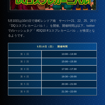
5月10日は10の日で港町レンドア南 サーバー21、22、25、26で
「DQコスプレカーニバル！」 を開催。開催時間は以下。twitter
でのハッシュタグ「 #DQ10 #コスプレカーニバル 」が推奨とな
るようです。
5月10日（日） 開催時間
第 1 回
13:00～13:30
第 2 回
15:00～15:30
第 3 回
17:00～17:30
第 4 回
19:30～20:00
第 5 回
20:30～21:00
第 6 回
21:30～22:00