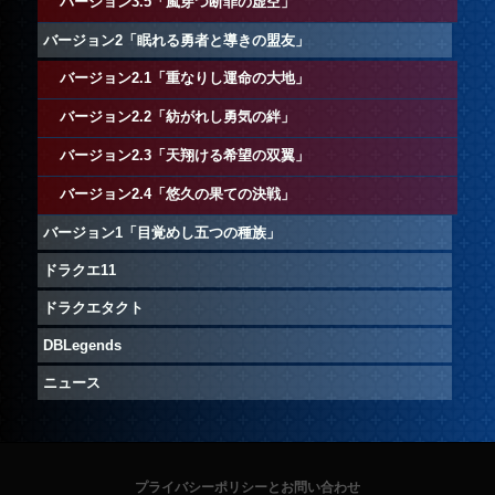
バージョン3.5「嵐穿つ断罪の虚空」
バージョン2「眠れる勇者と導きの盟友」
バージョン2.1「重なりし運命の大地」
バージョン2.2「紡がれし勇気の絆」
バージョン2.3「天翔ける希望の双翼」
バージョン2.4「悠久の果ての決戦」
バージョン1「目覚めし五つの種族」
ドラクエ11
ドラクエタクト
DBLegends
ニュース
プライバシーポリシーとお問い合わせ