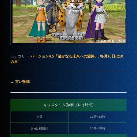
カテゴリー:
バージョン4.5「遙かなる未来への旅路」
,
毎月10日は10
の日
|
投稿ナビゲーション
←
古い投稿
キッズタイム(無料プレイ時間)
土日
13時~15時
月-金 祝祭日
16時~18時